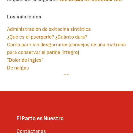
Los más leidos
Administración de oxitocina sintética
¿Qué es el puerperio? ¿Cuánto dura?
Cómo parir sin desgarrarse (consejos de una matrona
para conservar el periné íntegro)
"Dolor de ingles"
De nalgas
Paginación
Página
‹‹
Siguiente
››
anterior
página
El Parto es Nuestro
Contáctanos