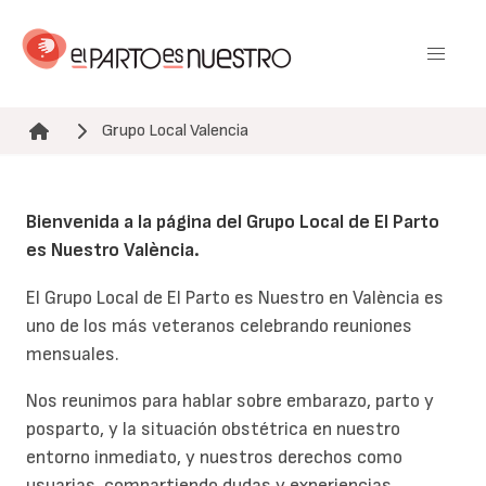
Pasar
al
contenido
principal
Grupo Local Valencia
Ruta de navegación
Bienvenida a la página del Grupo Local de El Parto
es Nuestro València.
El Grupo Local de El Parto es Nuestro en València es
uno de los más veteranos celebrando reuniones
mensuales.
Nos reunimos para hablar sobre embarazo, parto y
posparto, y la situación obstétrica en nuestro
entorno inmediato, y nuestros derechos como
usuarias, compartiendo dudas y experiencias.