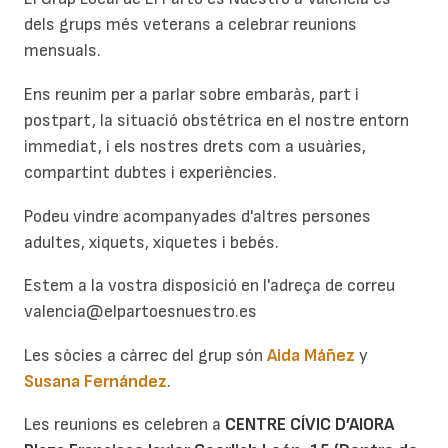
dels grups més veterans a celebrar reunions
mensuals.
Ens reunim per a parlar sobre embaràs, part i
postpart, la situació obstétrica en el nostre entorn
immediat, i els nostres drets com a usuàries,
compartint dubtes i experiències.
Podeu vindre acompanyades d'altres persones
adultes, xiquets, xiquetes i bebés.
Estem a la vostra disposició en l'adreça de correu
valencia@elpartoesnuestro.es
Les sòcies a càrrec del grup són
Aida Máñez
y
Susana Fernández
.
Les reunions es celebren a
CENTRE CÍVIC D’AIORA