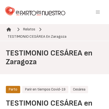
Pasar
al
contenido
principal
Relatos
Ruta de navegación
TESTIMONIO CESÁREA En Zaragoza
TESTIMONIO CESÁREA en
Zaragoza
Parto
Parir en tiempos Covid-19
Cesárea
TESTIMONIO CESÁREA en