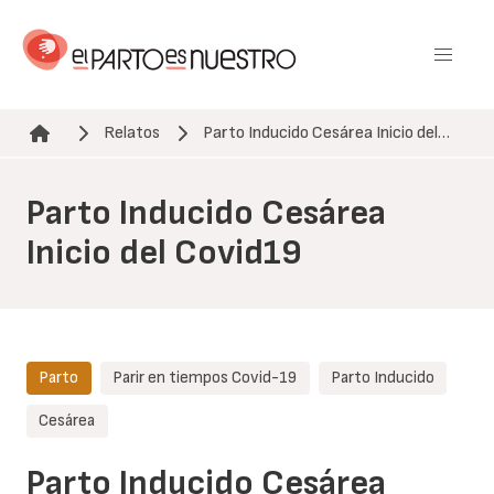
Pasar
al
contenido
principal
Relatos
Parto Inducido Cesárea Inicio del…
Ruta de navegación
Parto Inducido Cesárea
Inicio del Covid19
Parto
Parir en tiempos Covid-19
Parto Inducido
Cesárea
Parto Inducido Cesárea