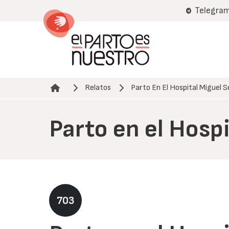
Pasar
Telegra
al
contenido
principal
Relatos
Parto En El Hospital Miguel 
Ruta de navegación
Parto en el Hosp
703