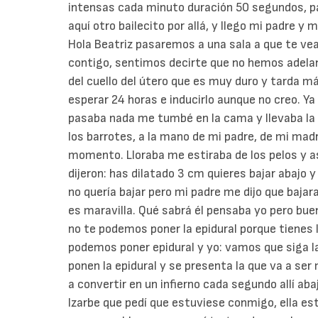
intensas cada minuto duración 50 segundos, pasil
aquí otro bailecito por allá, y llego mi padre y m
Hola Beatriz pasaremos a una sala a que te vea
contigo, sentimos decirte que no hemos adela
del cuello del útero que es muy duro y tarda má
esperar 24 horas e inducirlo aunque no creo. Y
pasaba nada me tumbé en la cama y llevaba la 
los barrotes, a la mano de mi padre, de mi mad
momento. Lloraba me estiraba de los pelos y a
dijeron: has dilatado 3 cm quieres bajar abajo 
no quería bajar pero mi padre me dijo que bajar
es maravilla. Qué sabrá él pensaba yo pero bue
no te podemos poner la epidural porque tienes 
podemos poner epidural y yo: vamos que siga l
ponen la epidural y se presenta la que va a ser
a convertir en un infierno cada segundo allí aba
Izarbe que pedí que estuviese conmigo, ella e