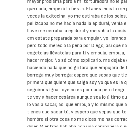
mayor problema pero a mí torturadora no le par
que nada, empezó la fiesta. El anestesista me p
veces la oxitocina, yo me estiraba de los pelos
pellizcaba no me hacía nada la epidural, venía e
llave me cerraba la epidural y me subía la dosis
cm estate preparada para empujar, yo llorando
pero todo merecía la pena por Diego, así que nad
cogetelas llévatelas para ti y empuja, empuja, 
hacer mejor. No sé cómo explicarlo, me dejaba 
haciendo nada que no gritara que empujara de 
borrega muy borrega: espero que sepas que tiene 
primera que quiere que salga soy yo que es la q
seguimos igual: oye no es por nada pero tengo
te voy a hacer cesárea aunque sea lo último qu
lo vas a sacar, así que empuja y lo mismo que 
tienes que sacar tú, y espero que sepas que te 
hombre si otra cosa no me dices me has cerrad
doler. Mientras hablaba con una compañera suya