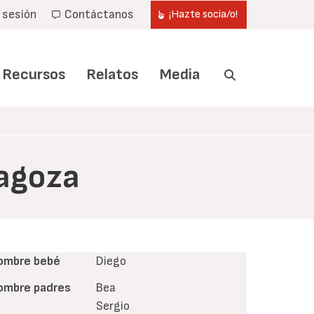
r sesión
Contáctanos
¡Hazte socia/o!
Recursos
Relatos
Media
ragoza
ombre bebé
Diego
ombre padres
Bea
Sergio