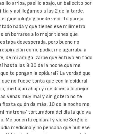
lo arriba, pasillo abajo, un bailecito por
i tía y así llegamos a las 2 de la tarde.
 el ginecólogo y puede venir tu pareja
ntado nada y que tienes ese milímetro
s en borrarse a lo mejor tienes que
a estaba desesperada, pero bueno no
respiración como podía, me agarraba a
re, de mi amiga izarbe que estuvo en todo
sí hasta las 9:30 de la noche que me
y que te pongan la epidural? La verdad que
a que no fuese tonta que con la epidural
no, me bajan abajo y me dicen a lo mejor
las venas muy mal y sin gotero no te
a fiesta quién da más. 10 de la noche me
 mi matrona/ torturadora del día la que va
jo. Me ponen la epidural y viene Sergio e
studia medicina y no pensaba que hubiese