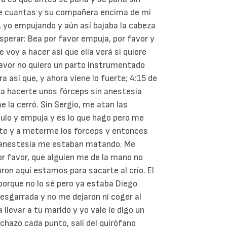
se cuantas y su compañera encima de mi
a, yo empujando y aún así bajaba la cabeza
perar: Bea por favor empuja, por favor y
e voy a hacer así que ella verá si quiere
 favor no quiero un parto instrumentado
 así que, y ahora viene lo fuerte; 4:15 de
a hacerte unos fórceps sin anestesia
e la cerró. Sin Sergio, me atan las
culo y empuja y es lo que hago pero me
ete y a meterme los forceps y entonces
ba anestesia me estaban matando. Me
r favor, que alguien me de la mano no
on aquí estamos para sacarte al crío. El
porque no lo sé pero ya estaba Diego
sgarrada y no me dejaron ni coger al
llevar a tu marido y yo vale le digo un
chazo cada punto, salí del quirófano