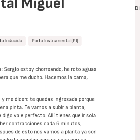
tal Miguel
D
to Inducido
Parto Instrumental (PI)
a: Sergio estoy chorreando, he roto aguas
espera que me ducho. Hacemos la cama,
n y me dicen: te quedas ingresada porque
na pinta. Te vamos a subir a planta,
igo vale perfecto. Allí tienes que ir sola
ber contracciones cada 6 minutos,
espués de esto nos vamos a planta ya son
 madre la mandan para su casa porque