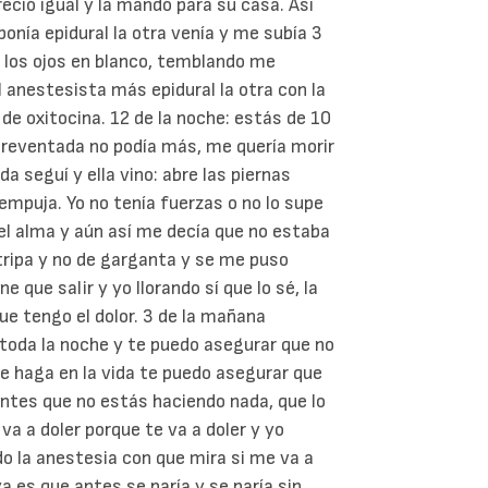
eció igual y la mandó para su casa. Así
onía epidural la otra venía y me subía 3
, los ojos en blanco, temblando me
l anestesista más epidural la otra con la
 de oxitocina. 12 de la noche: estás de 10
 reventada no podía más, me quería morir
a seguí y ella vino: abre las piernas
empuja. Yo no tenía fuerzas o no lo supe
el alma y aún así me decía que no estaba
tripa y no de garganta y se me puso
que salir y yo llorando sí que lo sé, la
ue tengo el dolor. 3 de la mañana
 toda la noche y te puedo asegurar que no
e haga en la vida te puedo asegurar que
antes que no estás haciendo nada, que lo
va a doler porque te va a doler y yo
o la anestesia con que mira si me va a
 es que antes se paría y se paría sin