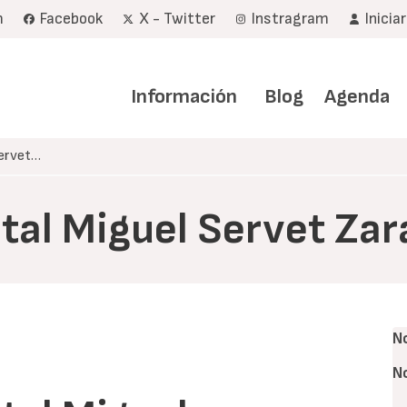
m
Facebook
X - Twitter
Instragram
Inicia
Navegación
principal
Información
Blog
Agenda
Servet…
ital Miguel Servet Za
N
N