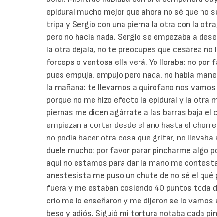
epidural mucho mejor que ahora no sé que no 
tripa y Sergio con una pierna la otra con la otr
pero no hacía nada. Sergio se empezaba a deses
la otra déjala, no te preocupes que cesárea no l
forceps o ventosa ella verá. Yo lloraba: no por
pues empuja, empujo pero nada, no había manera
la mañana: te llevamos a quirófano nos vamos 
porque no me hizo efecto la epidural y la otra m
piernas me dicen agárrate a las barras baja el 
empiezan a cortar desde el ano hasta el chorr
no podía hacer otra cosa que gritar, no lleva
duele mucho: por favor parar pincharme algo po
aquí no estamos para dar la mano me contestar
anestesista me puso un chute de no sé el qué 
fuera y me estaban cosiendo 40 puntos toda de
crío me lo enseñaron y me dijeron se lo vamos a 
beso y adiós. Siguió mi tortura notaba cada pin