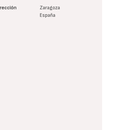
irección
Zaragoza
España