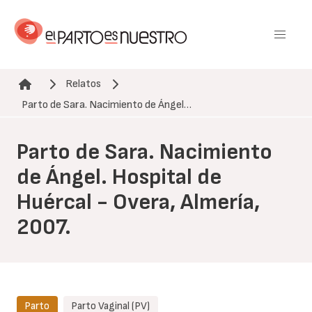
Pasar
al
contenido
principal
Relatos
Ruta de navegación
Parto de Sara. Nacimiento de Ángel…
Parto de Sara. Nacimiento
de Ángel. Hospital de
Huércal - Overa, Almería,
2007.
Parto
Parto Vaginal (PV)