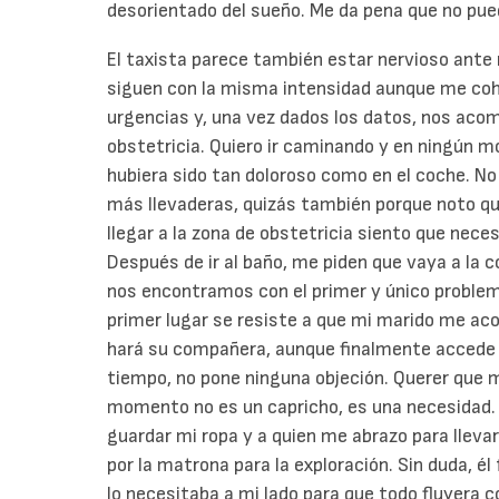
desorientado del sueño. Me da pena que no pu
El taxista parece también estar nervioso ante
siguen con la misma intensidad aunque me coh
urgencias y, una vez dados los datos, nos acom
obstetricia. Quiero ir caminando y en ningún m
hubiera sido tan doloroso como en el coche. N
más llevaderas, quizás también porque noto que 
llegar a la zona de obstetricia siento que necesi
Después de ir al baño, me piden que vaya a la 
nos encontramos con el primer y único problem
primer lugar se resiste a que mi marido me ac
hará su compañera, aunque finalmente accede 
tiempo, no pone ninguna objeción. Querer que
momento no es un capricho, es una necesidad. 
guardar mi ropa y a quien me abrazo para llev
por la matrona para la exploración. Sin duda, él
lo necesitaba a mi lado para que todo fluyera c