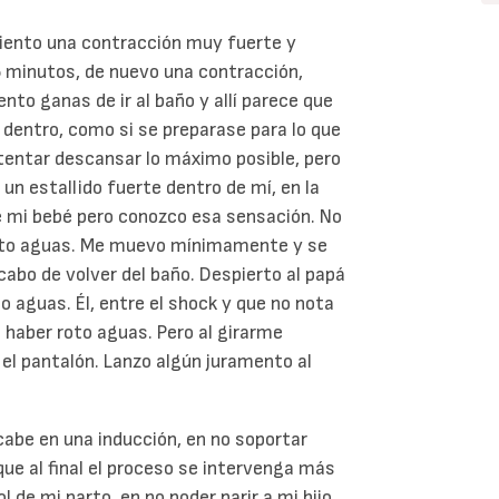
siento una contracción muy fuerte y
5 minutos, de nuevo una contracción,
ento ganas de ir al baño y allí parece que
 dentro, como si se preparase para lo que
tentar descansar lo máximo posible, pero
 un estallido fuerte dentro de mí, en la
e mi bebé pero conozco esa sensación. No
 roto aguas. Me muevo mínimamente y se
acabo de volver del baño. Despierto al papá
o aguas. Él, entre el shock y que no nota
 haber roto aguas. Pero al girarme
el pantalón. Lanzo algún juramento al
cabe en una inducción, en no soportar
que al final el proceso se intervenga más
 de mi parto, en no poder parir a mi hijo