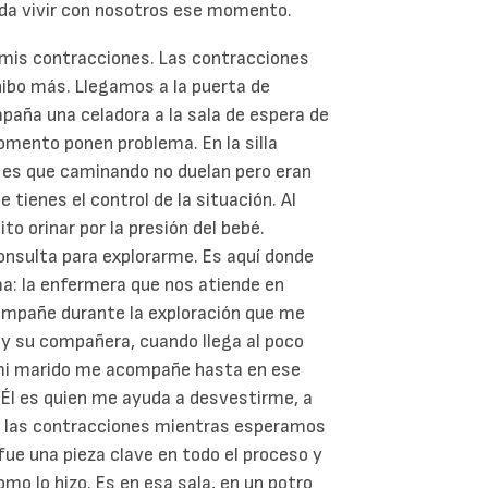
eda vivir con nosotros ese momento.
 mis contracciones. Las contracciones
ibo más. Llegamos a la puerta de
paña una celadora a la sala de espera de
omento ponen problema. En la silla
o es que caminando no duelan pero eran
tienes el control de la situación. Al
to orinar por la presión del bebé.
consulta para explorarme.
Es aquí donde
a: la enfermera que nos atiende en
ompañe durante la exploración que me
y su compañera, cuando llega al poco
 mi marido me acompañe hasta en ese
Él es quien me ayuda a desvestirme, a
ar las contracciones mientras esperamos
 fue una pieza clave en todo el proceso y
omo lo hizo. Es en esa sala, en un potro