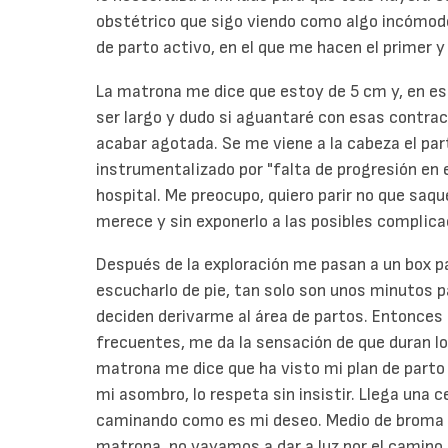
obstétrico que sigo viendo como algo incómod
de parto activo, en el que me hacen el primer y
La matrona me dice que estoy de 5 cm y, en e
ser largo y dudo si aguantaré con esas contra
acabar agotada. Se me viene a la cabeza el par
instrumentalizado por "falta de progresión en e
hospital. Me preocupo, quiero parir no que saqu
merece y sin exponerlo a las posibles complica
Después de la exploración me pasan a un box p
escucharlo de pie, tan solo son unos minutos p
deciden derivarme al área de partos. Entonces
frecuentes, me da la sensación de que duran lo
matrona me dice que ha visto mi plan de parto y
mi asombro, lo respeta sin insistir. Llega una 
caminando como es mi deseo. Medio de broma n
matrona, no vayamos a dar a luz por el camino.