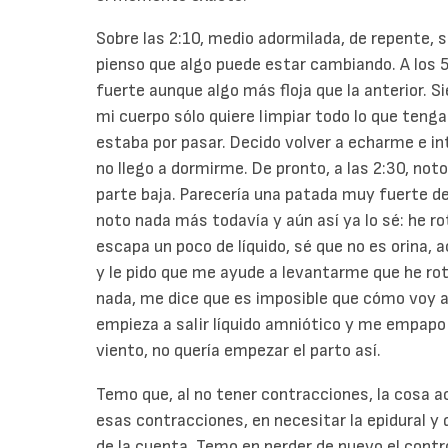
Sobre las 2:10, medio adormilada, de repente, 
pienso que algo puede estar cambiando. A los 
fuerte aunque algo más floja que la anterior. Si
mi cuerpo sólo quiere limpiar todo lo que tenga
estaba por pasar. Decido volver a echarme e in
no llego a dormirme. De pronto, a las 2:30, noto
parte baja. Parecería una patada muy fuerte d
noto nada más todavía y aún así ya lo sé: he
escapa un poco de líquido, sé que no es orina, 
y le pido que me ayude a levantarme que he rot
nada, me dice que es imposible que cómo voy a
empieza a salir líquido amniótico y me empapo 
viento, no quería empezar el parto así.
Temo que, al no tener contracciones, la cosa a
esas contracciones, en necesitar la epidural y 
de la cuenta. Temo en perder de nuevo el control