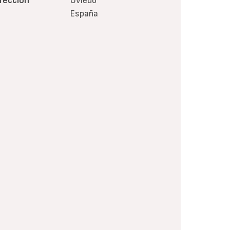
irección
Oviedo
España