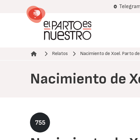
Pasar
Telegra
al
contenido
principal
Relatos
Nacimiento de Xoel. Parto de
Ruta de navegación
Nacimiento de Xo
755