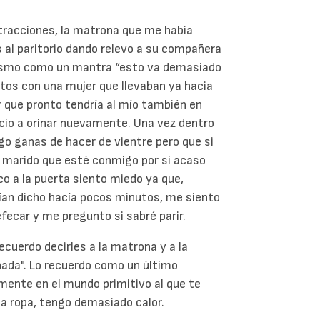
ntracciones, la matrona que me había
 al paritorio dando relevo a su compañera
o mismo como un mantra “esto va demasiado
rtos con una mujer que llevaban ya hacia
r que pronto tendría al mío también en
rvicio a orinar nuevamente. Una vez dentro
ngo ganas de hacer de vientre pero que si
mi marido que esté conmigo por si acaso
co a la puerta siento miedo ya que,
an dicho hacía pocos minutos, me siento
efecar y me pregunto si sabré parir.
recuerdo decirles a la matrona y a la
 nada". Lo recuerdo como un último
mente en el mundo primitivo al que te
e la ropa, tengo demasiado calor.