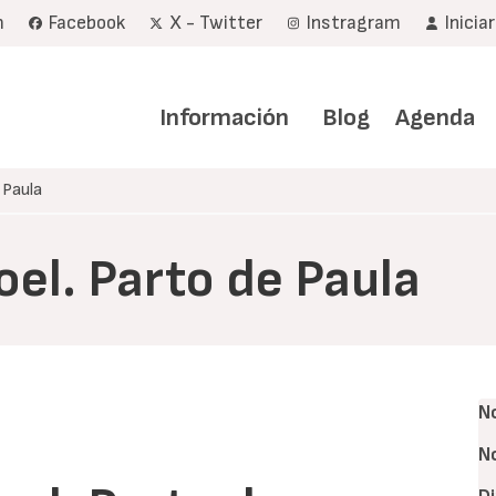
m
Facebook
X - Twitter
Instragram
Inicia
Navegación
principal
Información
Blog
Agenda
 Paula
el. Parto de Paula
N
N