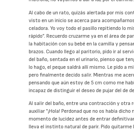
Al cabo de un rato, quizás alertada por mis co
visto en un inicio se acerca para acompañarnos
celadora. Yo voy todo el pasillo repitiendo l
rápido”. Recuerdo cruzarme ya en el área de pa
la habitación con su bebé en la camilla y pensa
brazos. Cuando llego al paritorio, pido ir al se
del baño, sentada en el urinario, pienso que te
lo hago, el peque saldrá allí mismo. Le pido a 
pero finalmente decido salir. Mientras me acer
pensando que aún estoy de 5 cm como me habí
incapaz de distinguir el deseo de pujar del de d
Al salir del baño, entre una contracción y otra 
auxiliar "¡Hola! Perdonad que no os había dicho
momento de lucidez antes de entrar definitiva
lleva el instinto natural de parir. Pido quitarm