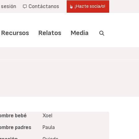
r sesión
Contáctanos
¡Hazte socia/o!
Recursos
Relatos
Media
ombre bebé
Xoel
ombre padres
Paula