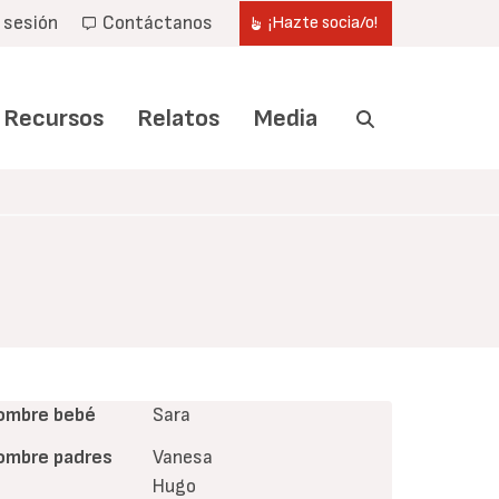
r sesión
Contáctanos
¡Hazte socia/o!
Recursos
Relatos
Media
ombre bebé
Sara
ombre padres
Vanesa
Hugo