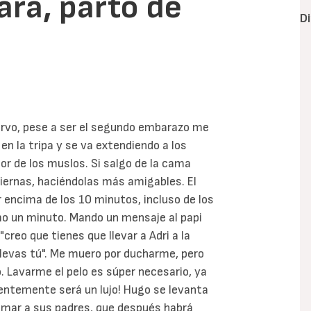
ra, parto de
D
ervo, pese a ser el segundo embarazo me
n la tripa y se va extendiendo a los
ior de los muslos. Si salgo de la cama
piernas, haciéndolas más amigables. El
r encima de los 10 minutos, incluso de los
mo un minuto. Mando un mensaje al papi
creo que tienes que llevar a Adri a la
llevas tú". Me muero por ducharme, pero
 Lavarme el pelo es súper necesario, ya
entemente será un lujo! Hugo se levanta
lamar a sus padres, que después habrá