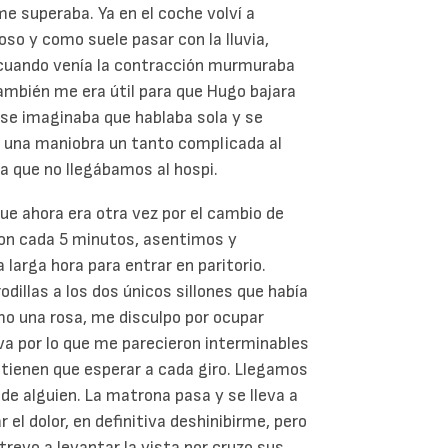
me superaba. Ya en el coche volví a
oso y como suele pasar con la lluvia,
 cuando venía la contracción murmuraba
ambién me era útil para que Hugo bajara
o se imaginaba que hablaba sola y se
 una maniobra un tanto complicada al
a que no llegábamos al hospi.
ue ahora era otra vez por el cambio de
son cada 5 minutos, asentimos y
larga hora para entrar en paritorio.
dillas a los dos únicos sillones que había
omo una rosa, me disculpo por ocupar
eva por lo que me parecieron interminables
e tienen que esperar a cada giro. Llegamos
a de alguien. La matrona pasa y se lleva a
ar el dolor, en definitiva deshinibirme, pero
revo a levantar la vista por cruzo sus