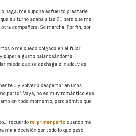
o lo haga, me supone esfuerzo prestarle
 que su turno acaba a las 21 pero que me
 otra compañera. Se marcha. Por fin, por
artos o me quedo colgada en el fular
oy súper a gusto balanceándome
dar miedo que se deshaga el nudo, y es
mente... y volver a despertar en unas
timo parto". Vaya, no es muy romántico ese
parto en todo momento, pero admito que
o... recuerdo
mi primer parto
cuando me
na mala decisión por todo lo que pasó