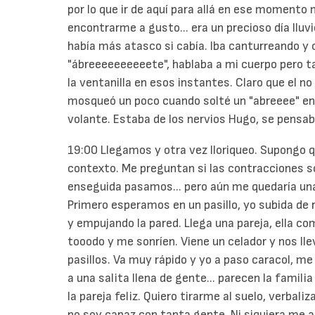
por lo que ir de aquí para allá en ese momento 
encontrarme a gusto... era un precioso día lluvi
había más atasco si cabía. Iba canturreando y
"ábreeeeeeeeeete", hablaba a mi cuerpo pero t
la ventanilla en esos instantes. Claro que el n
mosqueó un poco cuando solté un "abreeee" en
volante. Estaba de los nervios Hugo, se pensab
19:00 Llegamos y otra vez lloriqueo. Supongo q
contexto. Me preguntan si las contracciones 
enseguida pasamos... pero aún me quedaría una 
Primero esperamos en un pasillo, yo subida de ro
y empujando la pared. Llega una pareja, ella c
tooodo y me sonríen. Viene un celador y nos ll
pasillos. Va muy rápido y yo a paso caracol, m
a una salita llena de gente... parecen la famili
la pareja feliz. Quiero tirarme al suelo, verbaliz
no soy capaz con tanta gente. Ni siquiera me at