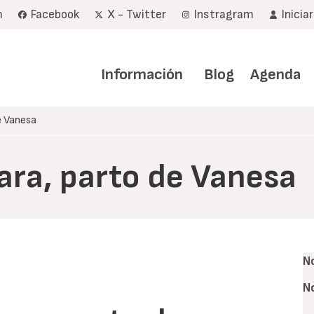
m
Facebook
X - Twitter
Instragram
Inicia
Navegación
principal
Información
Blog
Agenda
e Vanesa
ara, parto de Vanesa
N
N