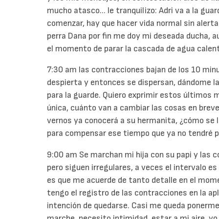
mucho atasco... le tranquilizo: Adri va a la gua
comenzar, hay que hacer vida normal sin alerta
perra Dana por fin me doy mi deseada ducha, au
el momento de parar la cascada de agua calent
7:30 am las contracciones bajan de los 10 min
despierta y entonces se dispersan, dándome la
para la guarde. Quiero exprimir estos últimos 
única, cuánto van a cambiar las cosas en brev
vernos ya conocerá a su hermanita, ¿cómo se lo
para compensar ese tiempo que ya no tendré pa
9:00 am Se marchan mi hija con su papi y las 
pero siguen irregulares, a veces el intervalo e
es que me acuerde de tanto detalle en el momen
tengo el registro de las contracciones en la ap
intención de quedarse. Casi me queda ponerme d
marche, necesito intimidad, estar a mi aire, yo 