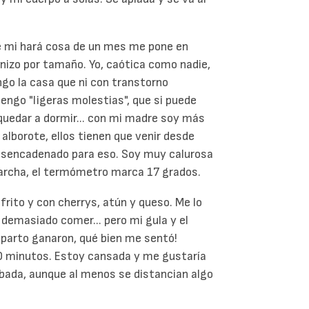
de mi hará cosa de un mes me pone en
anizo por tamaño. Yo, caótica como nadie,
ngo la casa que ni con transtorno
engo "ligeras molestias", que si puede
 quedar a dormir... con mi madre soy más
alborote, ellos tienen que venir desde
desencadenado para eso. Soy muy calurosa
marcha, el termómetro marca 17 grados.
rito y con cherrys, atún y queso. Me lo
demasiado comer... pero mi gula y el
parto ganaron, qué bien me sentó!
0 minutos. Estoy cansada y me gustaría
bada, aunque al menos se distancian algo