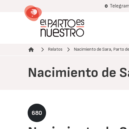
Pasar
Telegra
al
contenido
principal
Relatos
Nacimiento de Sara, Parto d
Ruta de navegación
Nacimiento de S
680