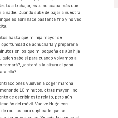
rde, tú a trabajar, esto no acaba más que
r a nadie. Cuando sube de bajar a nuestra
nque es abril hace bastante frío y no veo
ita.
utos hasta que mi hija mayor se
 oportunidad de achucharla y prepararla
minutos en los que mi pequeña es aún hija
e, quien sabe si para cuando volvamos a
 tomará?, ¿estará a la altura el papá
ra ella?
contracciones vuelven a coger marcha
s menor de 10 minutos, otras mayor... no
to de escribir este relato, pero aún
licación del móvil. Vuelve Hugo con
e rodillas para suplicarle que se
y mi cuerpo a solas. Se apiada y se va al