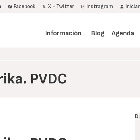
m
Facebook
X - Twitter
Instragram
Inicia
Navegación
principal
Información
Blog
Agenda
rika. PVDC
D