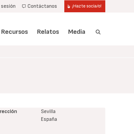
r sesión
Contáctanos
¡Hazte socia/o!
Recursos
Relatos
Media
irección
Sevilla
España