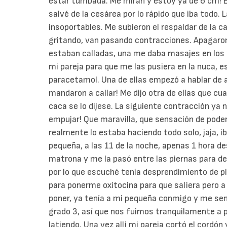
estar tumbada. Me miran y estoy ya de 6 cm! 
salvé de la cesárea por lo rápido que iba todo
insoportables. Me subieron el respaldar de la 
gritando, van pasando contracciones. Apagaron
estaban calladas, una me daba masajes en los 
mi pareja para que me las pusiera en la nuca, 
paracetamol. Una de ellas empezó a hablar de 
mandaron a callar! Me dijo otra de ellas que c
caca se lo dijese. La siguiente contracción ya
empujar! Que maravilla, que sensación de poder
realmente lo estaba haciendo todo solo, jaja, i
pequeña, a las 11 de la noche, apenas 1 hora des
matrona y me la pasó entre las piernas para de
por lo que escuché tenía desprendimiento de pl
para ponerme oxitocina para que saliera pero a
poner, ya tenía a mi pequeña conmigo y me sent
grado 3, así que nos fuimos tranquilamente a p
latiendo. Una vez alli mi pareja cortó el cordón