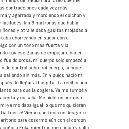
En menos de media hora. Creo que me
. Las contracciones cada vez más
cama y agarrada y mordiendo el colchón y
 las luces, las 6 matronas que había
riñones y otra le daba gasitas mojadas a
estaba chorreando en sudor con el
algo con un tono más fuerte y la
uando tuviese ganas de empujar o hacer
 no fue dolorosa, mi cuerpo solo empezó a
 y de control sobre mi cuerpo, aunque
ba saliendo sin más. En 4 pujos nació mi
pués de llegar al hospital. La recibió una
lante para que la cogiera. Ya me tumbé y
acenta y no salía. Me pidieron permiso
 mi ya me daba igual lo que me quisieran
ía fuerte! Vieron que tenía un desgarro
aritorio para coserme aún con el cordón
 y cogió a Erika mientras me cosian y salía