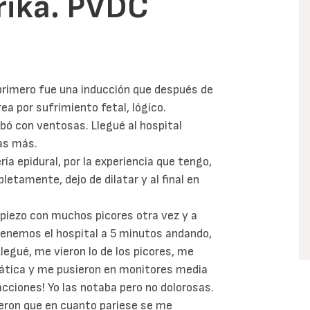
rika. PVDC
 primero fue una inducción que después de
ea por sufrimiento fetal, lógico.
abó con ventosas. Llegué al hospital
ras más.
ía epidural, por la experiencia que tengo,
letamente, dejo de dilatar y al final en
mpiezo con muchos picores otra vez y a
tenemos el hospital a 5 minutos andando,
 Llegué, me vieron lo de los picores, me
epática y me pusieron en monitores media
acciones! Yo las notaba pero no dolorosas.
jeron que en cuanto pariese se me