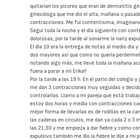
quitarían los picores que eran de dermatitis g
ginecóloga que me dio el alta, mañana o pasado
contracciones. Me fui contentisima, imaginaro
Segui toda la noche y el día siguiente con con
dolorosas, por la tarde al sonarme la nariz exp
El día 19 era la entrega de notas al medio día y e
dos mayores así que como no quería perdermelo
notando algo más, me llevé toda la mañana ac
fuera a parar a mi Erika!!
Por la tarde a las 19 h. En el patio del colegio
me dan 3 contracciones muy seguidas y decid
controlarlas. Llamo a mi pareja que está trabaj
estoy dos horas y media con contracciones cad
mejor forma de llevarlas es de rodillas en la 
las caderas en círculos, me dan ya cada 2 o 3 
las 21,30 y me empieza a dar fiebre y como con
expulsivo también me dio la fiebre le dije a mi