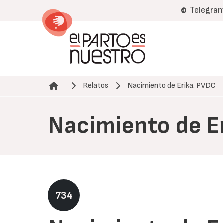
Pasar
Telegra
al
contenido
principal
Relatos
Nacimiento de Erika. PVDC
Ruta de navegación
Nacimiento de E
734