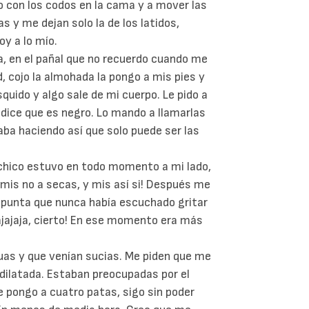
 con los codos en la cama y a mover las
s y me dejan solo la de los latidos,
y a lo mío.
, en el pañal que no recuerdo cuando me
, cojo la almohada la pongo a mis pies y
squido y algo sale de mi cuerpo. Le pido a
 dice que es negro. Lo mando a llamarlas
ba haciendo así que solo puede ser las
 chico estuvo en todo momento a mi lado,
mis no a secas, y mis así si! Después me
de punta que nunca había escuchado gritar
jajajaja, cierto! En ese momento era más
guas y que venían sucias. Me piden que me
 dilatada. Estaban preocupadas por el
e pongo a cuatro patas, sigo sin poder