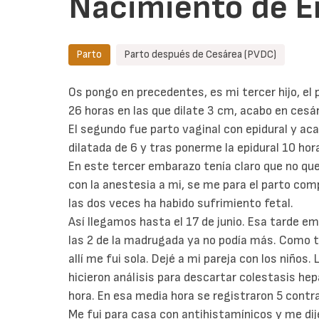
Nacimiento de E
Parto
Parto después de Cesárea (PVDC)
Os pongo en precedentes, es mi tercer hijo, el
26 horas en las que dilate 3 cm, acabo en cesár
El segundo fue parto vaginal con epidural y ac
dilatada de 6 y tras ponerme la epidural 10 ho
En este tercer embarazo tenía claro que no quer
con la anestesia a mi, se me para el parto comp
las dos veces ha habido sufrimiento fetal.
Así llegamos hasta el 17 de junio. Esa tarde e
las 2 de la madrugada ya no podía más. Como 
allí me fui sola. Dejé a mi pareja con los niños.
hicieron análisis para descartar colestasis h
hora. En esa media hora se registraron 5 contr
Me fui para casa con antihistamínicos y me di