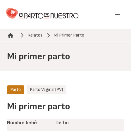
Pasar
al
contenido
principal
Relatos
Mi Primer Parto
Ruta de navegación
Mi primer parto
Parto
Parto Vaginal (PV)
Mi primer parto
Nombre bebé
Delfín