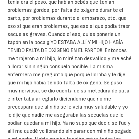
tenía era el peso, que habían bebés que tenían
problemas gordos, por falta de oxígeno durante el
parto, por problemas durante el embarazo, etc. que
eso si que eran problemas, que eso si que podía traer
secuelas graves. Cuando oí eso, quise ponerle un
tapón en la boca ¡¡¡YO ESTABA ALLÍ Y MI HIJO HABÍA
TENIDO FALTA DE OXÍGENO EN EL PARTO!!! Entonces
me trajeron a mi hijo, lo miré tan desvalido y me eché
a llorar sin ningún consuelo posible. La misma
enfermera me preguntó que porqué lloraba y le dije
que mi hijo había tenido falta de oxígeno. Se puso
muy nerviosa, se dio cuenta de su metedura de pata
e intentaba arreglarlo diciéndome que no me
preocupara que al niño se le veía muy saludable y yo
le dije que nadie me aseguraba las secuelas que le
podían quedar a mi hijo. Ya no supo que decir, se fue y
allí me quedé yo llorando sin parar con mi niño pegado