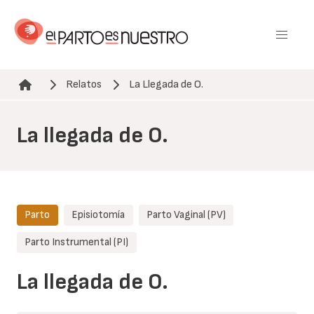
Pasar
al
contenido
principal
Relatos
La Llegada de O.
Ruta de navegación
La llegada de O.
Parto
Episiotomía
Parto Vaginal (PV)
Parto Instrumental (PI)
La llegada de O.