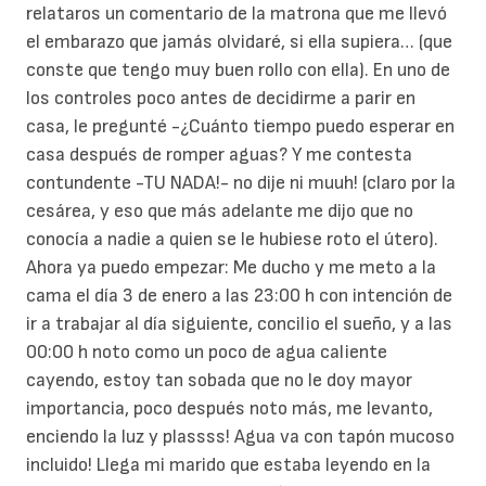
relataros un comentario de la matrona que me llevó
el embarazo que jamás olvidaré, si ella supiera… (que
conste que tengo muy buen rollo con ella). En uno de
los controles poco antes de decidirme a parir en
casa, le pregunté -¿Cuánto tiempo puedo esperar en
casa después de romper aguas? Y me contesta
contundente -TU NADA!- no dije ni muuh! (claro por la
cesárea, y eso que más adelante me dijo que no
conocía a nadie a quien se le hubiese roto el útero).
Ahora ya puedo empezar: Me ducho y me meto a la
cama el día 3 de enero a las 23:00 h con intención de
ir a trabajar al día siguiente, concilio el sueño, y a las
00:00 h noto como un poco de agua caliente
cayendo, estoy tan sobada que no le doy mayor
importancia, poco después noto más, me levanto,
enciendo la luz y plassss! Agua va con tapón mucoso
incluido! Llega mi marido que estaba leyendo en la