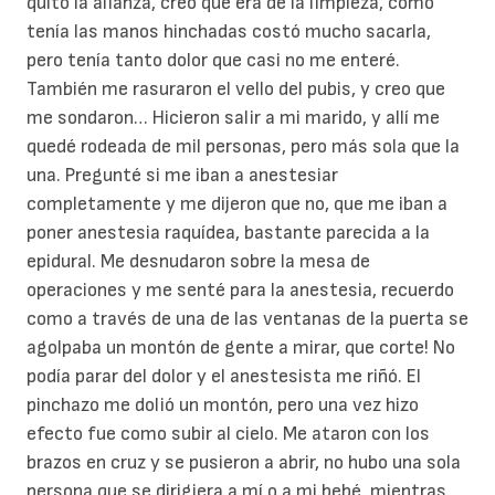
quitó la alianza, creo que era de la limpieza, como
tenía las manos hinchadas costó mucho sacarla,
pero tenía tanto dolor que casi no me enteré.
También me rasuraron el vello del pubis, y creo que
me sondaron… Hicieron salir a mi marido, y allí me
quedé rodeada de mil personas, pero más sola que la
una. Pregunté si me iban a anestesiar
completamente y me dijeron que no, que me iban a
poner anestesia raquídea, bastante parecida a la
epidural. Me desnudaron sobre la mesa de
operaciones y me senté para la anestesia, recuerdo
como a través de una de las ventanas de la puerta se
agolpaba un montón de gente a mirar, que corte! No
podía parar del dolor y el anestesista me riñó. El
pinchazo me dolió un montón, pero una vez hizo
efecto fue como subir al cielo. Me ataron con los
brazos en cruz y se pusieron a abrir, no hubo una sola
persona que se dirigiera a mí o a mi bebé, mientras