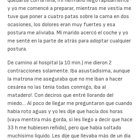
quedarse con la niña, mi hermano llegó rápidamente
y yo me comencé a preparar, mientras me vestía me
tuve que poner a cuatro patas sobre la cama en dos
ocasiones, los dolores eran muy fuertes y esa
postura me aliviaba. Mi marido acercó el coche y yo
me senté en la parte de atrás para adoptar cualquier
postura.
De camino al hospital (a 10 min.) me dieron 2
contracciones solamente. Iba asustadísima, aunque
la matrona me aseguraba que no me iban a hacer
cesárea no las tenía todas conmigo, iba al
matadero!. Con deciros que entré llorando del
miedo… Al poco de llegar me preguntaron que cuando
había roto aguas y yo les dije que hacía dos horas
(vaya mentira más gorda, si les llego a decir que hace
33 h me hubiesen reñido), pero que había soltado
muchísimo líquido. Les dije que llevaba más de un día