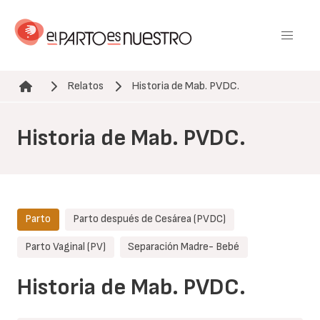
Pasar
al
contenido
principal
Relatos
Historia de Mab. PVDC.
Ruta de navegación
Historia de Mab. PVDC.
Parto
Parto después de Cesárea (PVDC)
Parto Vaginal (PV)
Separación Madre- Bebé
Historia de Mab. PVDC.