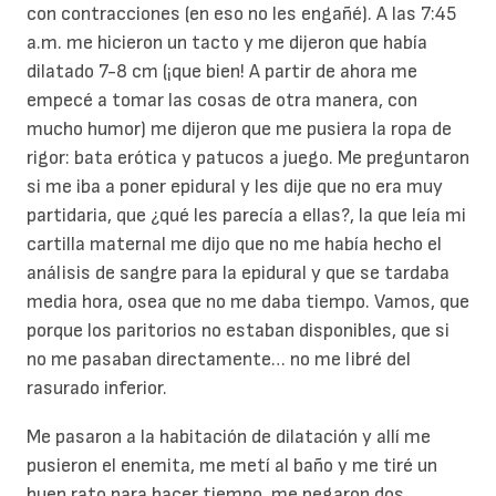
con contracciones (en eso no les engañé). A las 7:45
a.m. me hicieron un tacto y me dijeron que había
dilatado 7-8 cm (¡que bien! A partir de ahora me
empecé a tomar las cosas de otra manera, con
mucho humor) me dijeron que me pusiera la ropa de
rigor: bata erótica y patucos a juego. Me preguntaron
si me iba a poner epidural y les dije que no era muy
partidaria, que ¿qué les parecía a ellas?, la que leía mi
cartilla maternal me dijo que no me había hecho el
análisis de sangre para la epidural y que se tardaba
media hora, osea que no me daba tiempo. Vamos, que
porque los paritorios no estaban disponibles, que si
no me pasaban directamente… no me libré del
rasurado inferior.
Me pasaron a la habitación de dilatación y allí me
pusieron el enemita, me metí al baño y me tiré un
buen rato para hacer tiempo, me pegaron dos