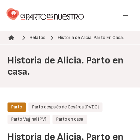
Pasar
al
contenido
principal
Relatos
Historia de Alicia. Parto En Casa.
Ruta de navegación
Historia de Alicia. Parto en
casa.
Parto
Parto después de Cesárea (PVDC)
Parto Vaginal (PV)
Parto en casa
Historia de Alicia. Parto en