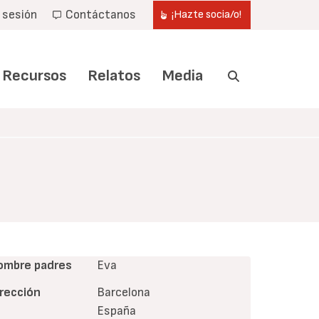
r sesión
Contáctanos
¡Hazte socia/o!
Recursos
Relatos
Media
ombre padres
Eva
irección
Barcelona
España