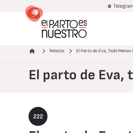
Pasar
Telegra
al
contenido
principal
Relatos
El Parto de Eva, Todo Menos 
Ruta de navegación
El parto de Eva,
222