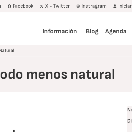
m
Facebook
X - Twitter
Instragram
Inicia
Navegación
principal
Información
Blog
Agenda
Natural
 todo menos natural
N
D