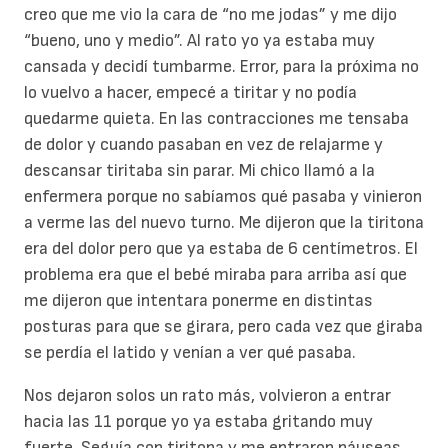
creo que me vio la cara de “no me jodas” y me dijo
“bueno, uno y medio”. Al rato yo ya estaba muy
cansada y decidí tumbarme. Error, para la próxima no
lo vuelvo a hacer, empecé a tiritar y no podía
quedarme quieta. En las contracciones me tensaba
de dolor y cuando pasaban en vez de relajarme y
descansar tiritaba sin parar. Mi chico llamó a la
enfermera porque no sabíamos qué pasaba y vinieron
a verme las del nuevo turno. Me dijeron que la tiritona
era del dolor pero que ya estaba de 6 centímetros. El
problema era que el bebé miraba para arriba así que
me dijeron que intentara ponerme en distintas
posturas para que se girara, pero cada vez que giraba
se perdía el latido y venían a ver qué pasaba.
Nos dejaron solos un rato más, volvieron a entrar
hacia las 11 porque yo ya estaba gritando muy
fuerte. Seguía con tiritona y me entraron náuseas,