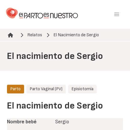
Pasar
al
contenido
principal
Relatos
El Nacimiento de Sergio
Ruta de navegación
El nacimiento de Sergio
Parto
Parto Vaginal (PV)
Episiotomía
El nacimiento de Sergio
Nombre bebé
Sergio