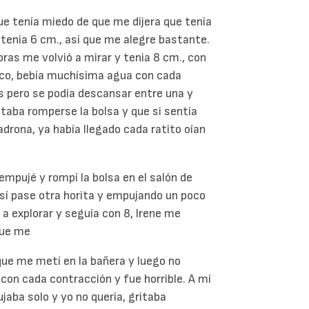
e tenía miedo de que me dijera que tenía
 tenía 6 cm., así que me alegre bastante.
ras me volvió a mirar y tenia 8 cm., con
oco, bebía muchísima agua con cada
s pero se podía descansar entre una y
ltaba romperse la bolsa y que si sentía
drona, ya había llegado cada ratito oían
empujé y rompí la bolsa en el salón de
así pase otra horita y empujando un poco
a explorar y seguía con 8, Irene me
que me
que me metí en la bañera y luego no
o con cada contracción y fue horrible. A mí
aba solo y yo no quería, gritaba