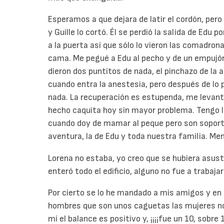
Esperamos a que dejara de latir el cordón, pero 
y Guille lo cortó. Él se perdió la salida de E
a la puerta así que sólo lo vieron las comadrona
cama. Me pegué a Edu al pecho y de un empujón
dieron dos puntitos de nada, el pinchazo de la a
cuando entra la anestesia, pero después de lo
nada. La recuperación es estupenda, me levanté 
hecho caquita hoy sin mayor problema. Tengo l
cuando doy de mamar al peque pero son soporta
aventura, la de Edu y toda nuestra familia. Me
Lorena no estaba, yo creo que se hubiera asust
enteró todo el edificio, alguno no fue a trabaja
Por cierto se lo he mandado a mis amigos y en
hombres que son unos caguetas las mujeres no),
mí el balance es positivo y, ¡¡¡¡fue un 10, sobre 1