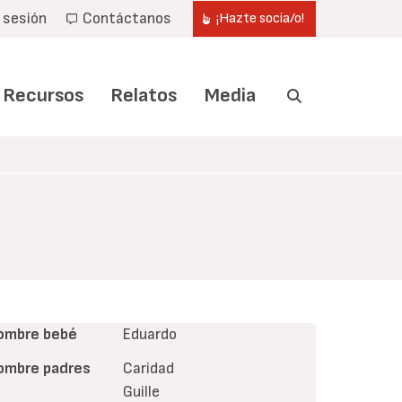
r sesión
Contáctanos
¡Hazte socia/o!
Recursos
Relatos
Media
ombre bebé
Eduardo
ombre padres
Caridad
Guille