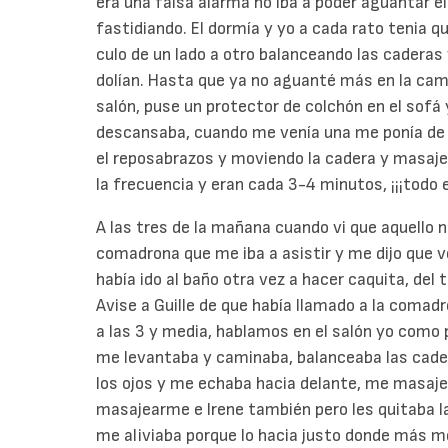
era una falsa alarma no iba a poder aguantar e
fastidiando. El dormía y yo a cada rato tenia 
culo de un lado a otro balanceando las cadera
dolían. Hasta que ya no aguanté más en la cama
salón, puse un protector de colchón en el sofá 
descansaba, cuando me venía una me ponía de r
el reposabrazos y moviendo la cadera y masaj
la frecuencia y eran cada 3-4 minutos, ¡¡¡todo el
A las tres de la mañana cuando vi que aquello 
comadrona que me iba a asistir y me dijo que v
había ido al baño otra vez a hacer caquita, del 
Avise a Guille de que había llamado a la comadr
a las 3 y media, hablamos en el salón yo como
me levantaba y caminaba, balanceaba las cadera
los ojos y me echaba hacia delante, me masajea
masajearme e Irene también pero les quitaba la
me aliviaba porque lo hacia justo donde más m