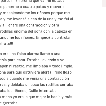
l parto ni en broma que ya me estaba
que ponerme a cuatro patas y mover el
s y masajeándome los riñones porque me
 y me levanté a eso de la una y me fui al
y allí entre una contracción y otra
odillas encima del sofá con la cabeza en
eándome los riñones. Empecé a controlar
 rato!!!
no era una falsa alarma llamé a una
enía para casa. Estaba lloviendo y yo
tapón ni rastro, me limpiaba y todo limpio.
ona para que estuviera alerta. Irene llego
 podía cuando me venia una contracción
s, y doblaba un poco las rodillas cerraba
ba los riñones, Guille intentaba
 mano yo era la que mejor lo hacía y más
e gustaba.