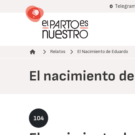
Pasar
Telegra
al
contenido
principal
Relatos
El Nacimiento de Eduardo
Ruta de navegación
El nacimiento d
104