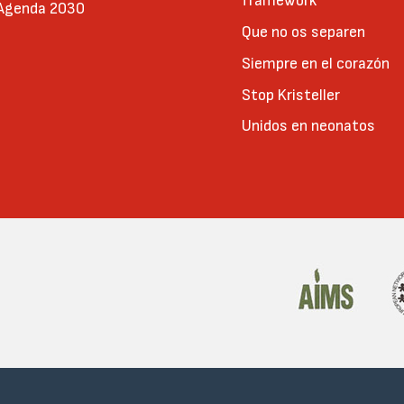
framework
 Agenda 2030
Que no os separen
Siempre en el corazón
Stop Kristeller
Unidos en neonatos