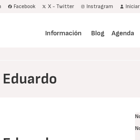
m
Facebook
X - Twitter
Instragram
Inicia
Navegación
principal
Información
Blog
Agenda
e Eduardo
N
N