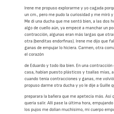
Irene me propuso explorarme y yo cagada porqu
un cm., pero me pudo la curiosidad y me miró y
Me di una ducha que me sentó bien, a las dos ho
algo de cuello aún, ya empecé a manchar un p
contracción, algunas eran más largas que otra
otra (benditas endorfinas). Irene me dijo que fa
ganas de empujar lo hiciera. Carmen, otra coma
el corazón
de Eduardo y todo iba bien. En una contracción 
casa, habían puesto plásticos y toallas mías, 
cuando tenia contracciones y ganas, me volvió 
propuso darme otra ducha y yo le dije a Guille 
preparara la bañera que me apetecía más. Así 
quería salir. Allí pase la última hora, empujand
los pujos me dolían muchísimo, mi cuerpo empuj