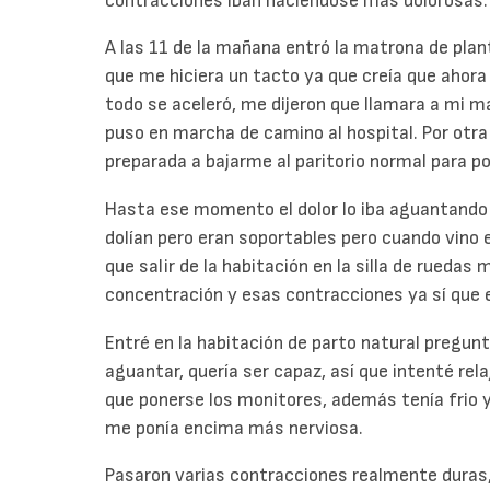
contracciones iban haciéndose más dolorosas.
A las 11 de la mañana entró la matrona de plan
que me hiciera un tacto ya que creía que ahora
todo se aceleró, me dijeron que llamara a mi mat
puso en marcha de camino al hospital. Por otra
preparada a bajarme al paritorio normal para po
Hasta ese momento el dolor lo iba aguantando
dolían pero eran soportables pero cuando vino e
que salir de la habitación en la silla de ruedas 
concentración y esas contracciones ya sí que e
Entré en la habitación de parto natural pregunt
aguantar, quería ser capaz, así que intenté rel
que ponerse los monitores, además tenía frio y
me ponía encima más nerviosa.
Pasaron varias contracciones realmente duras, 