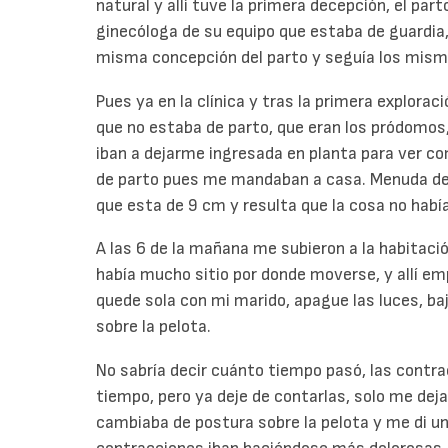
natural y allí tuve la primera decepción, el part
ginecóloga de su equipo que estaba de guardia,
misma concepción del parto y seguía los mism
Pues ya en la clínica y tras la primera explorac
que no estaba de parto, que eran los pródomos, 
iban a dejarme ingresada en planta para ver c
de parto pues me mandaban a casa. Menuda dec
que esta de 9 cm y resulta que la cosa no habí
A las 6 de la mañana me subieron a la habitaci
había mucho sitio por donde moverse, y allí e
quede sola con mi marido, apague las luces, baj
sobre la pelota.
No sabría decir cuánto tiempo pasó, las contr
tiempo, pero ya deje de contarlas, solo me dej
cambiaba de postura sobre la pelota y me di un