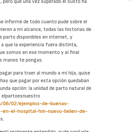
 pero que una vez superado el susto ha
me informé de todo cuanto pude sobre el
vieron a mi alcance, todas las historias de
e parto disponibles en internet, y
 que la experiencia fuera distinta,
 que somos en ese momento y al final
s manos te pongas.
agar para traer al mundo a mi hija, quise
e hay que pagar por esta opción quedaban
unda opción: la unidad de parto natural de
en elpartoesnuestro
4/06/02/ejemplos-de-buenas-
to-en-el-hospital-hm-nuevo-belen-de-
s.
entí realmente entendida, pude contarle