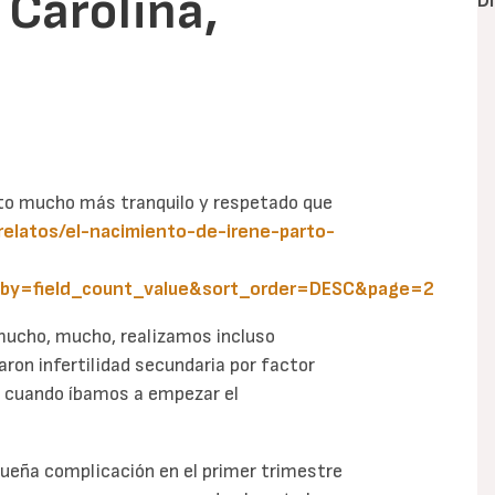
 Carolina,
D
arto mucho más tranquilo y respetado que
relatos/el-nacimiento-de-irene-parto-
_by=field_count_value&sort_order=DESC&page=2
mucho, mucho, realizamos incluso
aron infertilidad secundaria por factor
o cuando íbamos a empezar el
queña complicación en el primer trimestre