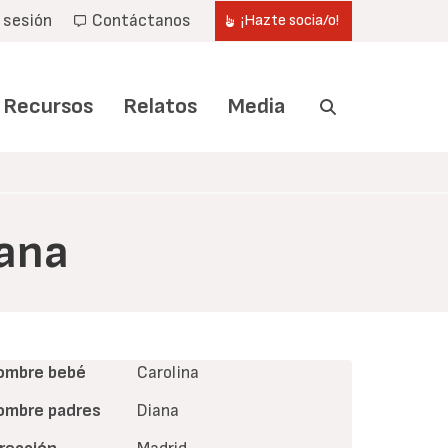
r sesión
Contáctanos
¡Hazte socia/o!
Recursos
Relatos
Media
iana
ombre bebé
Carolina
ombre padres
Diana