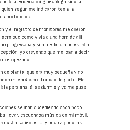
o no lo atendería mi ginecóloga sino la
 quien según me indicaron tenía la
os protocolos.
ión y el registro de monitores me dijeron
pero que como vivía a una hora de allí
omo progresaba y si a medio día no estaba
epción, yo creyendo que me iban a decir
a ni empezado.
ón de planta, que era muy pequeña y no
mpecé mi verdadero trabajo de parto. Me
é la persiana, él se durmió y yo me puse
acciones se iban sucediendo cada poco
aba llevar, escuchaba música en mi móvil,
a ducha caliente ….. y poco a poco las