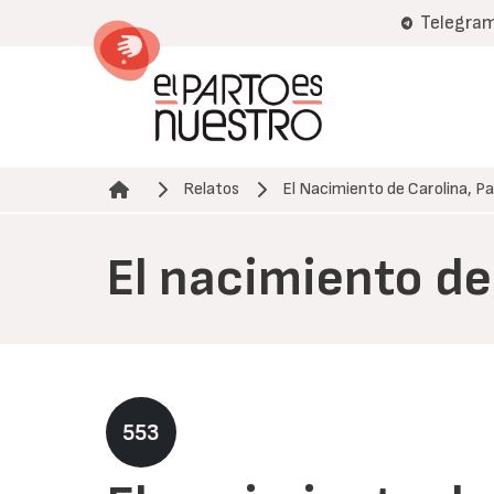
Pasar
Telegra
al
contenido
principal
Relatos
El Nacimiento de Carolina, P
Ruta de navegación
El nacimiento de
553