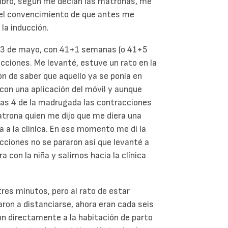
libro, según me decían las matronas, me
 el convencimiento de que antes me
la inducción.
a 23 de mayo, con 41+1 semanas (o 41+5
ciones. Me levanté, estuve un rato en la
ón de saber que aquello ya se ponía en
con una aplicación del móvil y aunque
las 4 de la madrugada las contracciones
atrona quien me dijo que me diera una
a a la clínica. En ese momento me di la
cciones no se pararon así que levanté a
 con la niña y salimos hacia la clínica
res minutos, pero al rato de estar
on a distanciarse, ahora eran cada seis
ron directamente a la habitación de parto