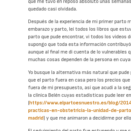
que me tuvo en reposo absoluto unas semanas,
quedado casi olvidada.
Después de la experiencia de mi primer parto 
embarazo y parto, leí todos los libros que estu
parto que pude encontrar, vi todos los videos d
supongo que toda esta información contribuyó a
aunque al final me di cuenta de lo vulnerables
muchas cosas dependen de la persona en cuya
Yo busque la alternativa más natural que pude p
que el parto fuera en casa pero los precios qu
fuera de mi presupuesto, así que acudí a la seg
la clínica Belén cuyas estadísticas pude leer 
(
https://www.elpartoesnuestro.es/blog/201
practicas-en-obstetricia-la-unidad-de-par
madrid
) y que me animaron a decidirme por ello
El seguimiento del parto fue estupendo y me s