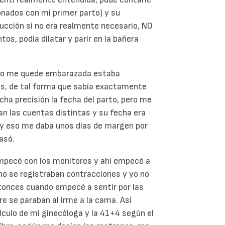
onados con mi primer parto) y su
ducción si no era realmente necesario, NO
os, podía dilatar y parir en la bañera
ndo me quede embarazada estaba
os, de tal forma que sabía exactamente
cha precisión la fecha del parto, pero me
ían las cuentas distintas y su fecha era
do y eso me daba unos días de margen por
asó.
empecé con los monitores y ahí empecé a
 no se registraban contracciones y yo no
ntonces cuando empecé a sentir por las
e se paraban al irme a la cama. Así
álculo de mi ginecóloga y la 41+4 según el