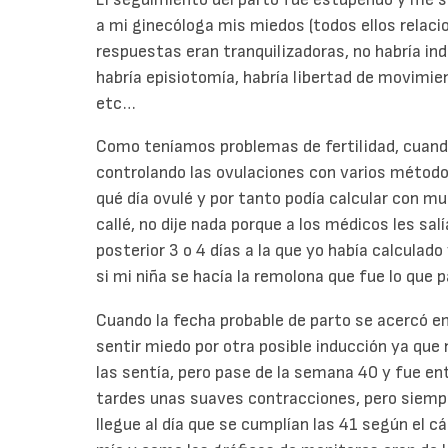
a mi ginecóloga mis miedos (todos ellos relaci
respuestas eran tranquilizadoras, no habría in
habría episiotomía, habría libertad de movimient
etc…
Como teníamos problemas de fertilidad, cua
controlando las ovulaciones con varios métod
qué día ovulé y por tanto podía calcular con mu
callé, no dije nada porque a los médicos les sal
posterior 3 o 4 días a la que yo había calcula
si mi niña se hacía la remolona que fue lo que p
Cuando la fecha probable de parto se acercó 
sentir miedo por otra posible inducción ya que
las sentía, pero pase de la semana 40 y fue e
tardes unas suaves contracciones, pero siempr
llegue al día que se cumplían las 41 según el c