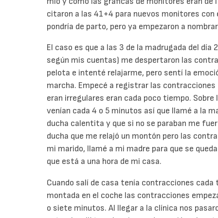
mío y como las gráficas de monitores eran de 
citaron a las 41+4 para nuevos monitores con
pondría de parto, pero ya empezaron a nombrar 
El caso es que a las 3 de la madrugada del dí
según mis cuentas) me despertaron las contrac
pelota e intenté relajarme, pero sentí la emoci
marcha. Empecé a registrar las contracciones 
eran irregulares eran cada poco tiempo. Sobre 
venían cada 4 o 5 minutos así que llamé a la m
ducha calentita y que si no se paraban me fuer
ducha que me relajó un montón pero las contra
mi marido, llamé a mi madre para que se quedara
que está a una hora de mi casa.
Cuando salí de casa tenía contracciones cada t
montada en el coche las contracciones empezar
o siete minutos. Al llegar a la clínica nos pasa