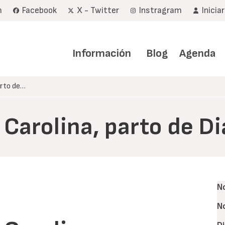
m
Facebook
X - Twitter
Instragram
Inicia
Navegación
principal
Información
Blog
Agenda
arto de…
 Carolina, parto de D
N
N