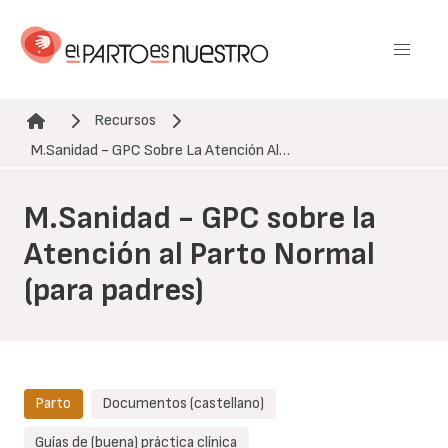
Pasar
al
contenido
principal
Recursos
Ruta de navegación
M.Sanidad - GPC Sobre La Atención Al…
M.Sanidad - GPC sobre la
Atención al Parto Normal
(para padres)
Parto
Documentos (castellano)
Guías de (buena) práctica clínica