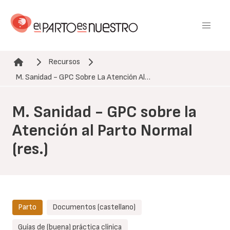
Pasar
al
contenido
principal
Recursos
Ruta de navegación
M. Sanidad - GPC Sobre La Atención Al…
M. Sanidad - GPC sobre la
Atención al Parto Normal
(res.)
Parto
Documentos (castellano)
Guías de (buena) práctica clínica