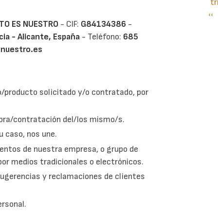
t
Pá
‹‹
P
RTO ES NUESTRO
- CIF:
G84134386
-
an
cia - Alicante, España​
- Teléfono:
685
nuestro.es
/producto solicitado y/o contratado, por
mpra/contratación del/los mismo/s.
u caso, nos une.
ventos de nuestra empresa, o grupo de
por medios tradicionales o electrónicos.
 sugerencias y reclamaciones de clientes
ersonal.