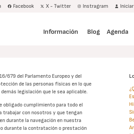
m
Facebook
X - Twitter
Instragram
Inicia
Navegación
principal
Información
Blog
Agenda
16/679 del Parlamento Europeo y del
L
rotección de las personas físicas en lo que
¿Q
demás legislación que le sea aplicable.
E
Hi
e obligado cumplimiento para todo el
S
ra trabajar con nosotros y que tengan
B
ien durante la navegación en nuestra
An
 o durante la contratación o prestación