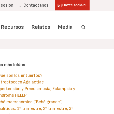
r sesión
Contáctanos
¡Hazte socia/o!
Recursos
Relatos
Media
os más leidos
ué son los entuertos?
streptococo Agalactiae
pertensión y Preeclampsia, Eclampsia y
índrome HELLP
ebé macrosómico ("Bebé grande")
alíticas: 1º trimestre, 2º trimestre, 3º