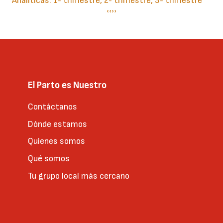
Analíticas: 1º trimestre, 2º trimestre, 3º trimestre
Paginación
Página
‹‹
Siguiente
››
anterior
página
El Parto es Nuestro
Contáctanos
Dónde estamos
Quienes somos
Qué somos
Tu grupo local más cercano