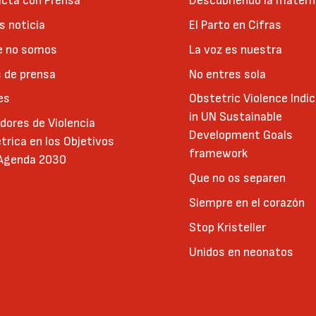
cta con Prensa
Descubriendo la matern
 noticia
El Parto en Cifras
e no somos
La voz es nuestra
 de prensa
No entres sola
es
Obstetric Violence Indi
in UN Sustainable
adores de Violencia
Development Goals
trica en los Objetivos
framework
 Agenda 2030
Que no os separen
Siempre en el corazón
Stop Kristeller
Unidos en neonatos