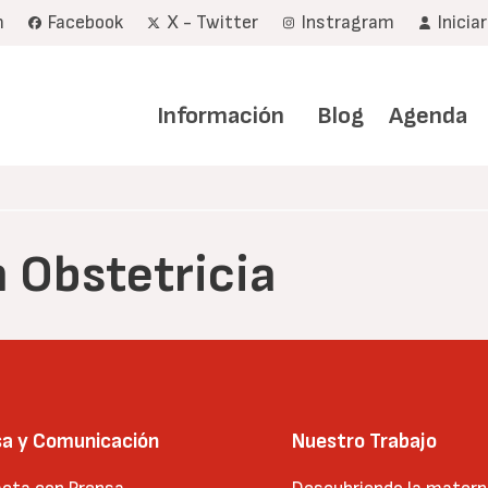
m
Facebook
X - Twitter
Instragram
Inicia
Navegación
principal
Información
Blog
Agenda
 Obstetricia
sa y Comunicación
Nuestro Trabajo