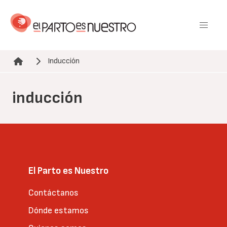
Pasar
al
contenido
principal
Inducción
Ruta de navegación
inducción
El Parto es Nuestro
Contáctanos
Dónde estamos