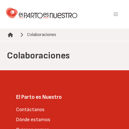
Pasar
al
contenido
principal
Colaboraciones
Ruta de navegación
Colaboraciones
El Parto es Nuestro
Contáctanos
Dónde estamos