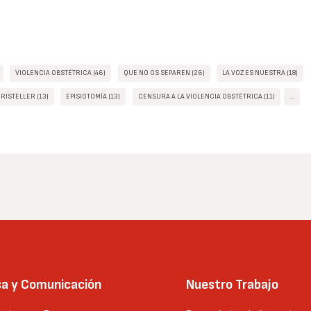
VIOLENCIA OBSTÉTRICA (46)
QUE NO OS SEPAREN (26)
LA VOZ ES NUESTRA (18)
RISTELLER (13)
EPISIOTOMÍA (13)
CENSURA A LA VIOLENCIA OBSTÉTRICA (11)
…
sa y Comunicación
Nuestro Trabajo