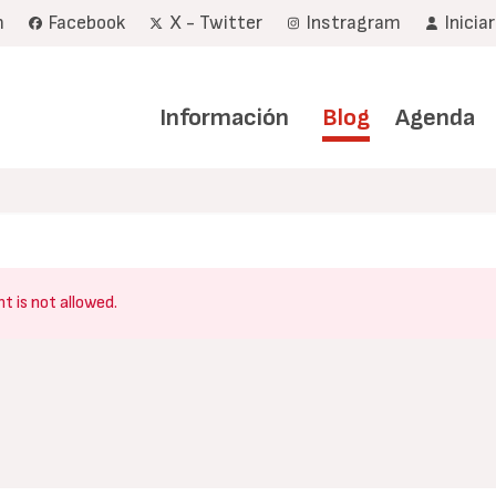
m
Facebook
X - Twitter
Instragram
Inicia
Navegación
principal
Información
Blog
Agenda
t is not allowed.