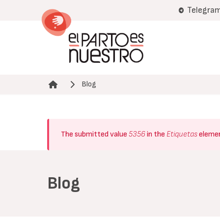
Pasar
Telegra
al
contenido
principal
Blog
Ruta de navegación
Mensaje
The submitted value
5356
in the
Etiquetas
elemen
de
error
Blog