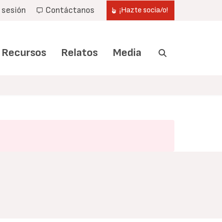
r sesión
Contáctanos
¡Hazte socia/o!
Recursos
Relatos
Media