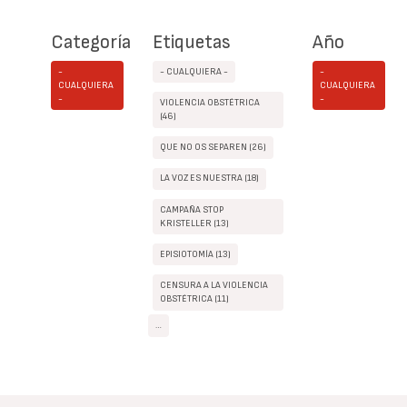
Categoría
Etiquetas
Año
-
- CUALQUIERA -
-
CUALQUIERA
CUALQUIERA
-
-
VIOLENCIA OBSTÉTRICA
(46)
QUE NO OS SEPAREN (26)
LA VOZ ES NUESTRA (18)
CAMPAÑA STOP
KRISTELLER (13)
EPISIOTOMÍA (13)
CENSURA A LA VIOLENCIA
OBSTÉTRICA (11)
…