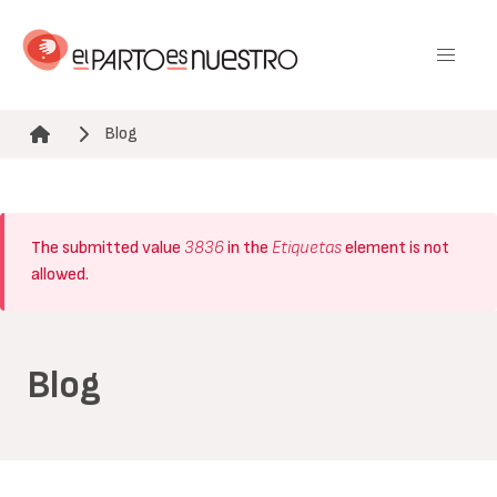
Pasar
al
contenido
principal
Blog
Ruta de navegación
Mensaje
The submitted value
3836
in the
Etiquetas
element is not
de
allowed.
error
Blog