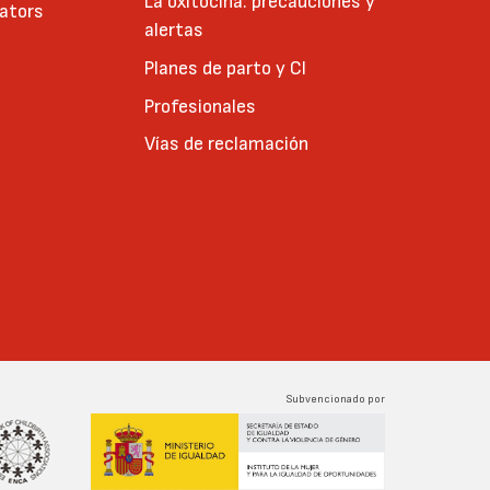
La oxitocina: precauciones y
cators
alertas
Planes de parto y CI
Profesionales
Vías de reclamación
Subvencionado por