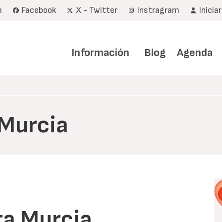
m
Facebook
X - Twitter
Instragram
Inicia
Navegación
principal
Información
Blog
Agenda
 Murcia
ta Murcia