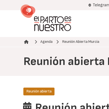
Pasar
Telegra
al
contenido
principal
Agenda
Reunión Abierta Murcia
Ruta de navegación
Reunión abierta
Reunión abierta
Reunión abier