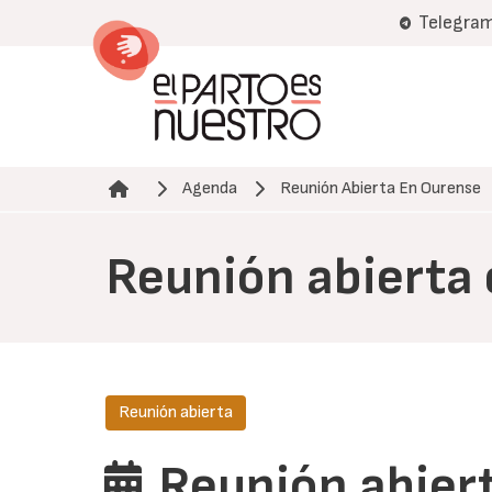
Pasar
Telegra
al
contenido
principal
Agenda
Reunión Abierta En Ourense
Ruta de navegación
Reunión abierta
Reunión abierta
Reunión abier