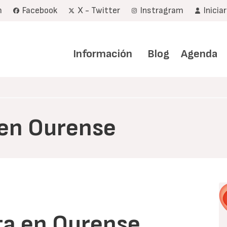
m
Facebook
X - Twitter
Instragram
Inicia
Navegación
principal
Información
Blog
Agenda
 en Ourense
ta en Ourense