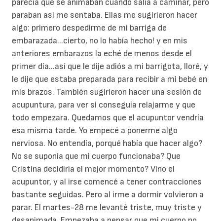
parecía que se animaban cuando salía a caminar, pero
paraban así me sentaba. Ellas me sugirieron hacer
algo: primero despedirme de mi barriga de
embarazada...cierto, no lo había hecho! y en mis
anteriores embarazos la eché de menos desde el
primer día...así que le dije adiós a mi barrigota, lloré, y
le dije que estaba preparada para recibir a mi bebé en
mis brazos. También sugirieron hacer una sesión de
acupuntura, para ver si conseguía relajarme y que
todo empezara. Quedamos que el acupuntor vendría
esa misma tarde. Yo empecé a ponerme algo
nerviosa. No entendía, porqué había que hacer algo?
No se suponía que mi cuerpo funcionaba? Que
Cristina decidiría el mejor momento? Vino el
acupuntor, y al irse comencé a tener contracciones
bastante seguidas. Pero al irme a dormir volvieron a
parar. El martes-28 me levanté triste, muy triste y
desanimada. Empezaba a pensar que mi cuerpo no