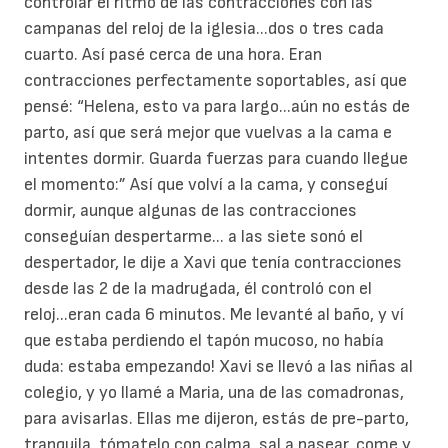
controlar el ritmo de las contracciones con las
campanas del reloj de la iglesia...dos o tres cada
cuarto. Así pasé cerca de una hora. Eran
contracciones perfectamente soportables, así que
pensé: “Helena, esto va para largo...aún no estás de
parto, así que será mejor que vuelvas a la cama e
intentes dormir. Guarda fuerzas para cuando llegue
el momento:” Así que volví a la cama, y conseguí
dormir, aunque algunas de las contracciones
conseguían despertarme... a las siete sonó el
despertador, le dije a Xavi que tenía contracciones
desde las 2 de la madrugada, él controló con el
reloj...eran cada 6 minutos. Me levanté al baño, y ví
que estaba perdiendo el tapón mucoso, no había
duda: estaba empezando! Xavi se llevó a las niñas al
colegio, y yo llamé a Maria, una de las comadronas,
para avisarlas. Ellas me dijeron, estás de pre-parto,
tranquila, tómatelo con calma, sal a pasear, come y