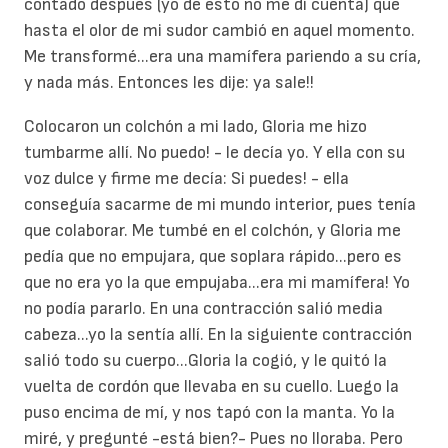
contado después (yo de esto no me di cuenta) que
hasta el olor de mi sudor cambió en aquel momento.
Me transformé...era una mamífera pariendo a su cría,
y nada más. Entonces les dije: ya sale!!
Colocaron un colchón a mi lado, Gloria me hizo
tumbarme allí. No puedo! - le decía yo. Y ella con su
voz dulce y firme me decía: Si puedes! - ella
conseguía sacarme de mi mundo interior, pues tenía
que colaborar. Me tumbé en el colchón, y Gloria me
pedía que no empujara, que soplara rápido...pero es
que no era yo la que empujaba...era mi mamífera! Yo
no podía pararlo. En una contracción salió media
cabeza...yo la sentía allí. En la siguiente contracción
salió todo su cuerpo...Gloria la cogió, y le quitó la
vuelta de cordón que llevaba en su cuello. Luego la
puso encima de mí, y nos tapó con la manta. Yo la
miré, y pregunté -está bien?- Pues no lloraba. Pero