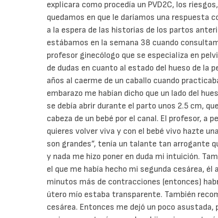
explicara como procedía un PVD2C, los riesgos, 
quedamos en que le daríamos una respuesta con
a la espera de las historias de los partos anteri
estábamos en la semana 38 cuando consultamos
profesor ginecólogo que se especializa en pelvi
de dudas en cuanto al estado del hueso de la pe
años al caerme de un caballo cuando practicab
embarazo me habían dicho que un lado del hueso
se debía abrir durante el parto unos 2.5 cm, qu
cabeza de un bebé por el canal. El profesor, a
quieres volver viva y con el bebé vivo hazte una
son grandes”, tenía un talante tan arrogante 
y nada me hizo poner en duda mi intuición. Ta
el que me había hecho mi segunda cesárea, él 
minutos más de contracciones (entonces) habrí
útero mío estaba transparente. También recom
cesárea. Entonces me dejó un poco asustada, p