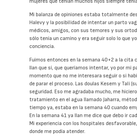
mujeres que tenían muchos hijos siempre tenía
Mi balanza de opiniones estaba totalmente desni
Halevy y la posibilidad de intentar un parto vag
médicos, amigos, con sus temores y sus ortod
sólo tenía un camino y era seguir solo lo que yo
conciencia.
Fuimos entonces en la semana 40+2 a la cita co
Ilan que sí, que queríamos intentar, yo por mi p
momento que no me interesara seguir o si había
de parar el proceso. Las doulas Kesem y Tali (
seguridad. Eso me agradaba mucho, me hicieron
tratamiento en el agua llamado Jaharra, méto
tiempo ya, estaba en la semana 40 cuando e
En la semana 41 ya Ilan me dice que debo ir ca
Mi experiencia con los hospitales desfavorable, 
donde me podía atender.