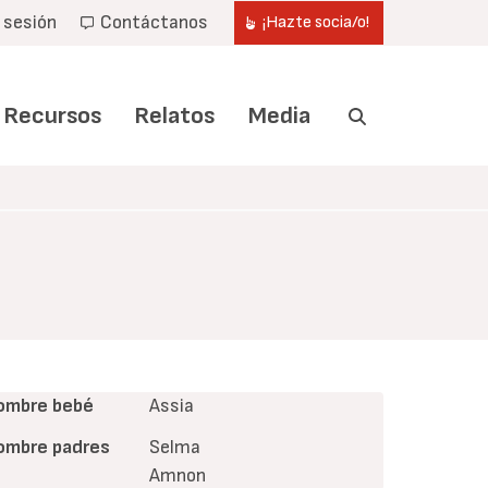
r sesión
Contáctanos
¡Hazte socia/o!
Recursos
Relatos
Media
ombre bebé
Assia
ombre padres
Selma
Amnon