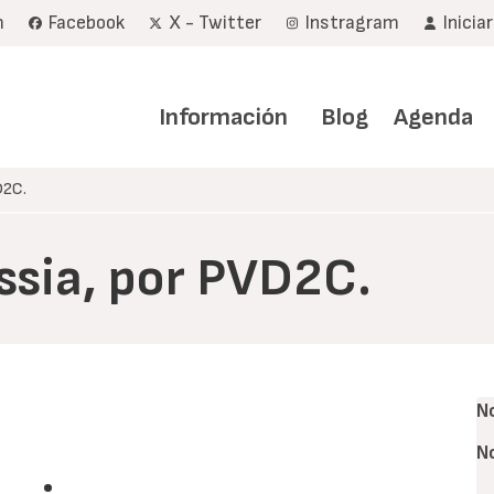
m
Facebook
X - Twitter
Instragram
Inicia
Navegación
principal
Información
Blog
Agenda
D2C.
ssia, por PVD2C.
N
N