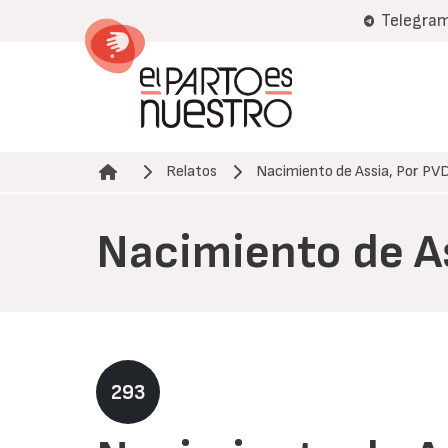
Pasar
Telegra
al
contenido
principal
Relatos
Nacimiento de Assia, Por PV
Ruta de navegación
Nacimiento de A
293