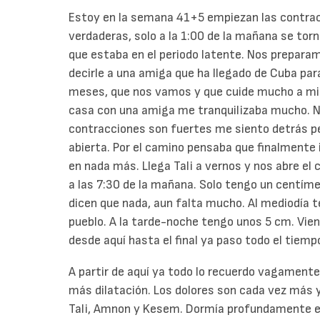
Estoy en la semana 41+5 empiezan las contracc
verdaderas, solo a la 1:00 de la mañana se tor
que estaba en el periodo latente. Nos prepara
decirle a una amiga que ha llegado de Cuba pa
meses, que nos vamos y que cuide mucho a mis
casa con una amiga me tranquilizaba mucho. N
contracciones son fuertes me siento detrás per
abierta. Por el camino pensaba que finalmente 
en nada más. Llega Tali a vernos y nos abre el 
a las 7:30 de la mañana. Solo tengo un centímet
dicen que nada, aun falta mucho. Al mediodía 
pueblo. A la tarde-noche tengo unos 5 cm. Vien
desde aquí hasta el final ya paso todo el tiemp
A partir de aquí ya todo lo recuerdo vagamente
más dilatación. Los dolores son cada vez más 
Tali, Amnon y Kesem. Dormía profundamente en