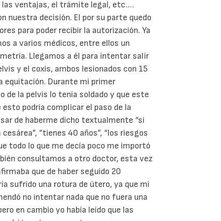
las ventajas, el trámite legal, etc.…
 nuestra decisión. El por su parte quedo
ores para poder recibir la autorización. Ya
 a varios médicos, entre ellos un
metría. Llegamos a él para intentar salir
lvis y el coxis, ambos lesionados con 15
a equitación. Durante mi primer
 de la pelvis lo tenía soldado y que este
e esto podría complicar el paso de la
 pesar de haberme dicho textualmente “si
 cesárea”, “tienes 40 años”, “los riesgos
que todo lo que me decía poco me importó
mbién consultamos a otro doctor, esta vez
afirmaba que de haber seguido 20
a sufrido una rotura de útero, ya que mi
endó no intentar nada que no fuera una
ero en cambio yo había leído que las