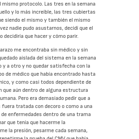
el mismo protocolo. Las tres en la semana
ello y lo más increíble, las tres cubiertas
igue siendo el mismo y también el mismo
 vez nadie pudo asustarnos, decidí que el
o decidiría que hacer y cómo parir.
razo me encontraba sin médico y sin
uedado aislada del sistema en la semana
o y a otro y no quedar satisfecha con la
ipo de médico que había encontrado hasta
nico, y como casi todos dependiente de
en que aún dentro de alguna estructura
humana. Pero era demasiado pedir que a
s fuera tratada con decoro o como a una
a de enfermedades dentro de una trama
ar que tenía que hacerme la
arme la presión, pesarme cada semana,
, repetirme la prueba del CMV que había