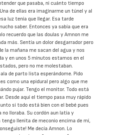
ntender que pasaba, ni cuánto tiempo
na de ellas era imaginarme un túnel y al
esa luz tenía que llegar. Esa tarde
mucho saber. Entonces ya sabía que era
solo recuerdo que las doulas y Amnon me
ada más. Sentía un dolor desgarrador pero
 de la mañana me sacan del agua y nos
ada y en unos 5 minutos estamos en el
costados, pero no me molestaban.
sala de parto lista esperándome. Pido
 es como una epidural pero algo que me
uándo pujar. Tengo el monitor. Todo está
ar. Desde aquí el tiempo pasa muy rápido
unto si todo está bien con el bebé pues
a no lloraba. Su cordón aun latía y
a tengo llenita de meconio encima de mí,
 conseguiste! Me decía Amnon. Lo