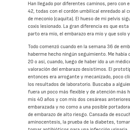
Han llegado por diferentes caminos, pero con 
42, todas con el cordón umbilical enredado al cu
de meconio (caquita). El hueso de mi pelvis s
coxis lesionado. La gran diferencia es que esta
parto era mío, el embarazo era mío y que solo y
Todo comenzó cuando en la semana 36 de emba
haberme hecho ningún seguimiento. Me había q
20 o así, cuando, luego de haber ido a un médic
valoración del embarazo desistimos. El protot
entonces era arrogante y mecanizado, poco clí
los resultados de laboratorio. Buscaba a algui
fuera un poco más flexible y de atención más 
mis 40 años y con mis dos cesáreas anteriore
embarazada y no como a una posible portador
de embarazo de alto riesgo. Cansada de escuch
aminocentesis, la prueba de la diabetes, tom
tomar antibióticos para una infección urinaria