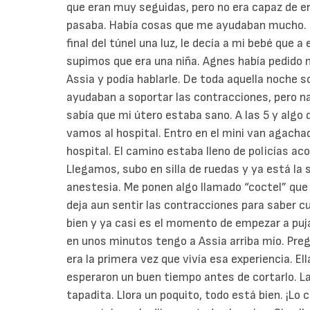
que eran muy seguidas, pero no era capaz de e
pasaba. Había cosas que me ayudaban mucho. U
final del túnel una luz, le decía a mi bebé que a 
supimos que era una niña. Agnes había pedido 
Assia y podía hablarle. De toda aquella noche 
ayudaban a soportar las contracciones, pero n
sabía que mi útero estaba sano. A las 5 y algo
vamos al hospital. Entro en el mini van agach
hospital. El camino estaba lleno de policías a
Llegamos, subo en silla de ruedas y ya está la 
anestesia. Me ponen algo llamado “coctel” que
deja aun sentir las contracciones para saber c
bien y ya casi es el momento de empezar a puj
en unos minutos tengo a Assia arriba mío. Preg
era la primera vez que vivía esa experiencia. Ell
esperaron un buen tiempo antes de cortarlo. L
tapadita. Llora un poquito, todo está bien. ¡Lo