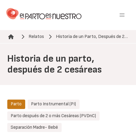
Pasar
al
contenido
principal
Relatos
Historia de un Parto, Después de 2…
Ruta de navegación
Historia de un parto,
después de 2 cesáreas
Parto
Parto Instrumental (PI)
Parto después de 2 o más Cesáreas (PVDnC)
Separación Madre- Bebé