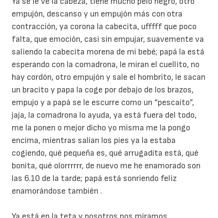
Ya se le ve la cabeza, tiene mucho pelo negro, otro
empujón, descanso y un empujón más con otra
contracción, ya corona la cabecita, ufffff que poco
falta, que emoción, casi sin empujar, suavemente va
saliendo la cabecita morena de mi bebé; papá la está
esperando con la comadrona, le miran el cuellito, no
hay cordón, otro empujón y sale el hombrito, le sacan
un bracito y papa la coge por debajo de los brazos,
empujo y a papá se le escurre como un “pescaito”,
jaja, la comadrona lo ayuda, ya está fuera del todo,
me la ponen o mejor dicho yo misma me la pongo
encima, mientras salían los pies ya la estaba
cogiendo, qué pequeña es, qué arrugadita está, qué
bonita, qué olorrrrrr, de nuevo me he enamorado son
las 6.10 de la tarde; papá está sonriendo feliz
enamorándose también .
Ya está en la teta y nosotros nos miramos