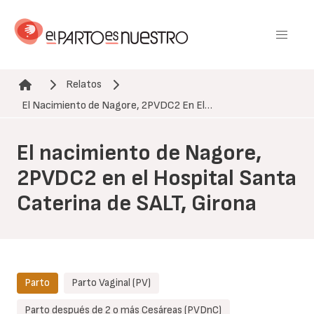
Pasar
al
contenido
principal
Relatos
Ruta de navegación
El Nacimiento de Nagore, 2PVDC2 En El…
El nacimiento de Nagore,
2PVDC2 en el Hospital Santa
Caterina de SALT, Girona
Parto
Parto Vaginal (PV)
Parto después de 2 o más Cesáreas (PVDnC)