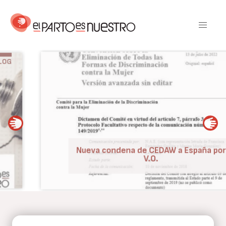
Pasar
al
contenido
principal
BLOG
Nueva condena de CEDAW a España por
V.O.