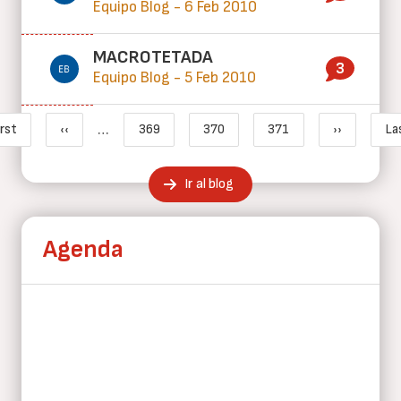
Equipo Blog - 6 Feb 2010
MACROTETADA
3
Equipo Blog - 5 Feb 2010
Paginación
…
irst
‹‹
369
370
371
››
La
Primera página
Página anterior
Page
Página actual
Page
Siguiente 
Ir al blog
Agenda