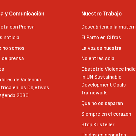
sa y Comunicación
Nuestro Trabajo
cta con Prensa
Descubriendo la matern
 noticia
El Parto en Cifras
e no somos
La voz es nuestra
 de prensa
No entres sola
es
Obstetric Violence Indi
in UN Sustainable
adores de Violencia
Development Goals
trica en los Objetivos
framework
 Agenda 2030
Que no os separen
Siempre en el corazón
Stop Kristeller
Unidos en neonatos