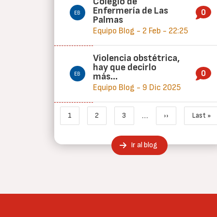
Colegio de
Enfermería de Las
0
Palmas
Equipo Blog - 2 Feb - 22:25
Violencia obstétrica,
hay que decirlo
0
más…
Equipo Blog - 9 Dic 2025
Paginación
…
1
2
3
››
Last »
Página actual
Page
Page
Siguiente págin
Últi
Ir al blog