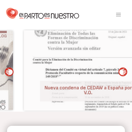
Pasar
al
contenido
principal
BLOG
Nueva condena de CEDAW a España por
V.O.