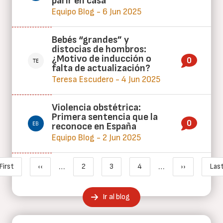
parir en casa
Equipo Blog - 6 Jun 2025
Bebés “grandes” y
distocias de hombros:
¿Motivo de inducción o
0
falta de actualización?
Teresa Escudero - 4 Jun 2025
Violencia obstétrica:
Primera sentencia que la
0
reconoce en España
Equipo Blog - 2 Jun 2025
Paginación
…
…
First
‹‹
2
3
4
››
Last
Primera página
Página anterior
Page
Página actual
Page
Siguiente p
Ú
Ir al blog