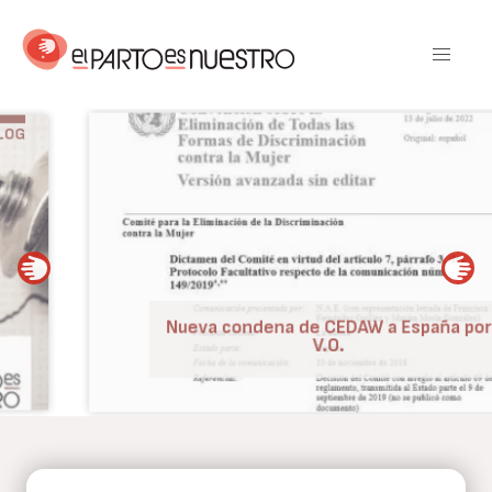
Pasar
al
contenido
principal
BLOG
Nueva condena de CEDAW a España por
V.O.