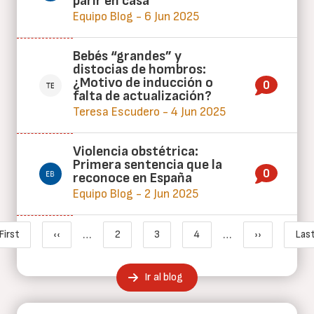
parir en casa
Equipo Blog - 6 Jun 2025
Bebés “grandes” y
distocias de hombros:
¿Motivo de inducción o
0
falta de actualización?
Teresa Escudero - 4 Jun 2025
Violencia obstétrica:
Primera sentencia que la
0
reconoce en España
Equipo Blog - 2 Jun 2025
Paginación
…
…
First
‹‹
2
3
4
››
Last
Primera página
Página anterior
Page
Página actual
Page
Siguiente p
Ú
Ir al blog