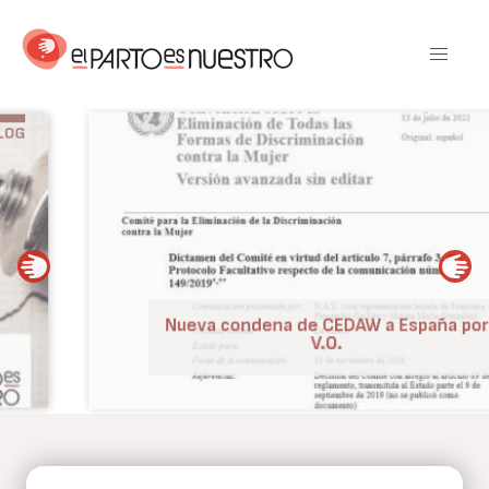
Pasar
al
contenido
principal
BLOG
Nueva condena de CEDAW a España por
V.O.