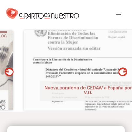
Pasar
al
contenido
principal
BLOG
Nueva condena de CEDAW a España por
V.O.