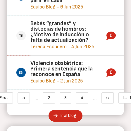
parir en casa
Equipo Blog - 6 Jun 2025
Bebés “grandes” y
distocias de hombros:
¿Motivo de inducción o
0
falta de actualización?
Teresa Escudero - 4 Jun 2025
Violencia obstétrica:
Primera sentencia que la
0
reconoce en España
Equipo Blog - 2 Jun 2025
Paginación
…
…
First
‹‹
2
3
4
››
Last
Primera página
Página anterior
Page
Página actual
Page
Siguiente p
Ú
Ir al blog