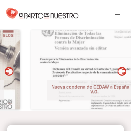
Pasar
al
contenido
principal
BLOG
Nueva condena de CEDAW a España por
V.O.