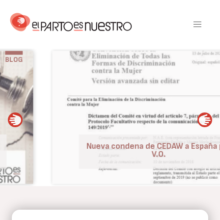
Pasar
al
contenido
principal
BLOG
Nueva condena de CEDAW a España por
V.O.