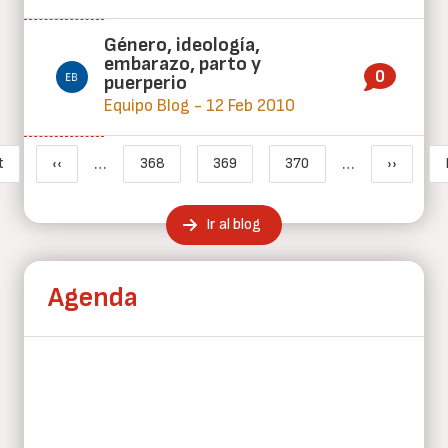
Género, ideología,
embarazo, parto y
0
puerperio
Equipo Blog - 12 Feb 2010
Paginación
…
…
t
‹‹
368
369
370
››
imera página
Página anterior
Page
Página actual
Page
Siguient
Ir al blog
Agenda