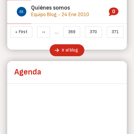
Quiénes somos
0
Equipo Blog - 24 Ene 2010
Paginación
…
« First
‹‹
369
370
371
Primera página
Página anterior
Page
Page
Página ac
Ir al blog
Agenda