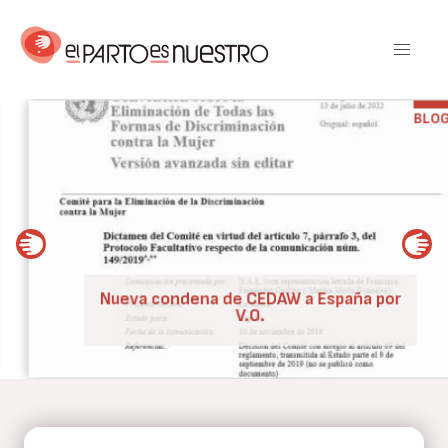
Pasar
al
contenido
principal
BLOG
Nueva condena de CEDAW a España por
V.O.