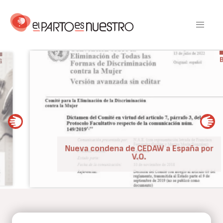
Pasar
al
contenido
principal
BLOG
Nueva condena de CEDAW a España por
V.O.