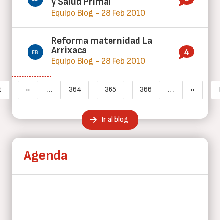
y Salud Primal
Equipo Blog - 28 Feb 2010
Reforma maternidad La
Arrixaca
4
Equipo Blog - 28 Feb 2010
Paginación
…
…
t
‹‹
364
365
366
››
imera página
Página anterior
Page
Página actual
Page
Siguient
Ir al blog
Agenda