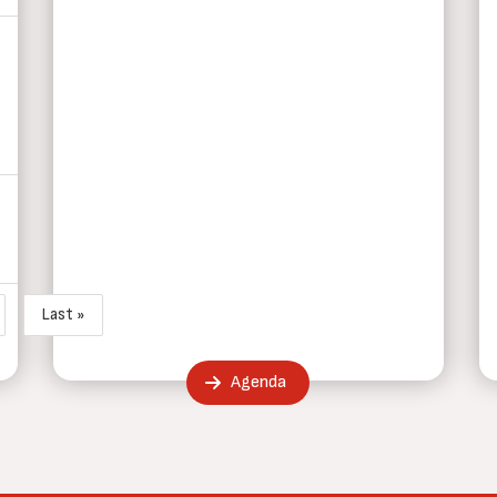
Last »
guiente página
Última página
Agenda