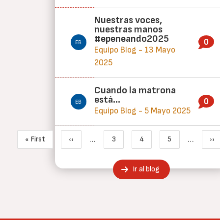
Nuestras voces,
nuestras manos
#epeneando2025
0
Equipo Blog - 13 Mayo
2025
Cuando la matrona
está...
0
Equipo Blog - 5 Mayo 2025
Paginación
…
…
« First
‹‹
3
4
5
››
Primera página
Página anterior
Page
Página actual
Page
Si
Ir al blog