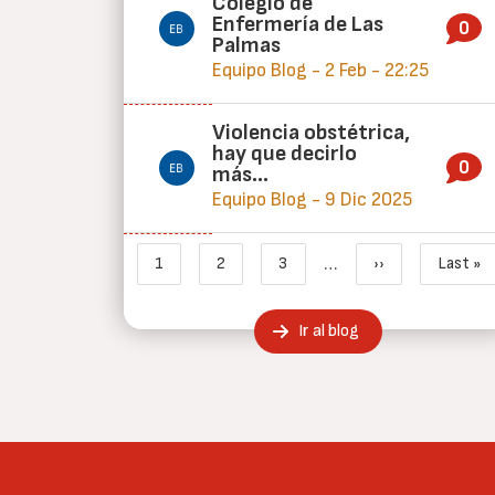
Colegio de
Enfermería de Las
0
Palmas
Equipo Blog - 2 Feb - 22:25
Violencia obstétrica,
hay que decirlo
0
más…
Equipo Blog - 9 Dic 2025
Paginación
…
1
2
3
››
Last »
Página actual
Page
Page
Siguiente págin
Últi
Ir al blog