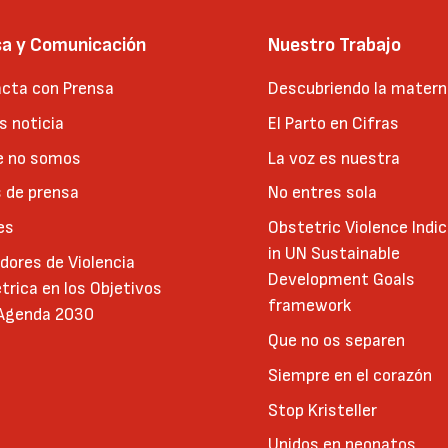
sa y Comunicación
Nuestro Trabajo
cta con Prensa
Descubriendo la matern
 noticia
El Parto en Cifras
e no somos
La voz es nuestra
 de prensa
No entres sola
es
Obstetric Violence Indi
in UN Sustainable
adores de Violencia
Development Goals
trica en los Objetivos
framework
 Agenda 2030
Que no os separen
Siempre en el corazón
Stop Kristeller
Unidos en neonatos